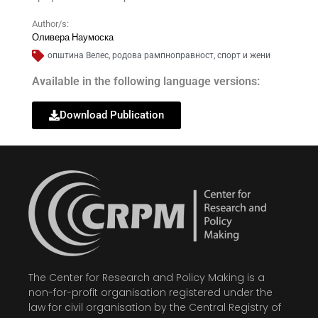
Author/s:
Оливера Наумоска
општина Велес
,
родова рампноправност
,
спорт и жени
Available in the following language versions:
Download Publication
The Center for Research and Policy Making is a
non-for-profit organisation registered under the
law for civil organisation by the Central Registry of