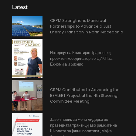
Latest
CRPM Strengthens Municipal
Partnerships to Advance a Just
Energy Transition in North Macedonia
Интервју на Кристијан Трајковски,
проектен координатор во ЦИКП за
Екномија и бизнис
CRPM Contributes to Advancing the
BEALERT Project at the 4th Steering
Committee Meeting
Јавен повик за жени лидерки во
праведната транзицијаво рамките на
Школата за јавни политики „Мајка