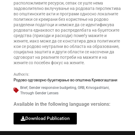
расположливите ресурси, сепак се уште нема
задоволително вклучување на родовата перспектива
во општинските акти и програми односно локалните
политики се креирани без користење на родово
разделени податоци и неможе да се идентификува
родовата еднаквост во распределбата на буџетските
средства (приходи и расходи) помеѓу мажите и
жените, иако може да се констатира дека политиките
кои се родово неутрални во областа на образование,
социјална заштита и други области се насочени да
одговорат на реалните потреби на мажите и на
жените со посебен фокус на жените.
Author/s:
Родово одговорно буџетирање во општина Кривогаштани
Brief
,
Gender responsive budgeting
,
GRB
,
Krivogashtani
,
Through Gender Lenses
Available in the following language versions:
Download Publication