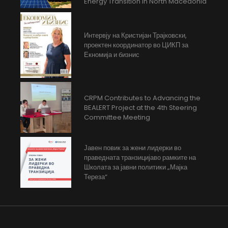
Energy Transition in North Macedonia
Интервју на Кристијан Трајковски,
проектен координатор во ЦИКП за
Екномија и бизнис
CRPM Contributes to Advancing the
BEALERT Project at the 4th Steering
Committee Meeting
Јавен повик за жени лидерки во
праведната транзицијаво рамките на
Школата за јавни политики „Мајка
Тереза“