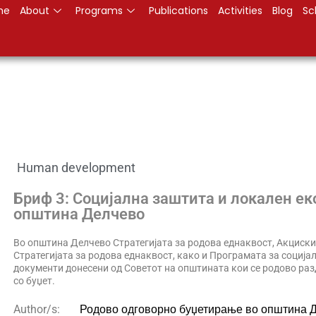
me
About
Programs
Publications
Activities
Blog
Sc
Human development
Бриф 3: Социјална заштита и локален ек
општина Делчево
Во општина Делчево Стратегијата за родова еднаквост, Акциски
Стратегијата за родова еднаквост, како и Програмата за соција
документи донесени од Советот на општината кои се родово разд
со буџет.
Родово одговорно буџетирање во општина 
Author/s: