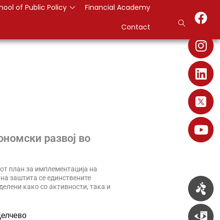
hool of Public Policy
Financial Academy
Contact
ономски развој во
от план за имплементација на
лна заштита се единствените
елени како со активности, така и
Делчево