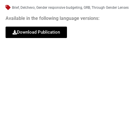
Brief
,
Delchevo
,
Gender responsive budgeting
,
GRB
,
Through Gender Lenses
Available in the following language versions:
Download Publication