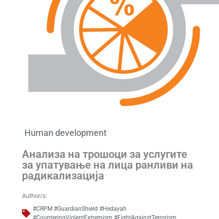
Human development
Анализа на трошоци за услугите
за упатување на лица ранливи на
радикализација
Author/s:
#CRPM #GuardianShield #Hedayah
#CounteringViolentExtremism #FightAgainstTerrorism