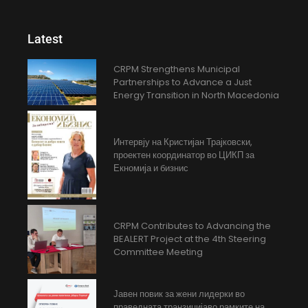
Latest
CRPM Strengthens Municipal
Partnerships to Advance a Just
Energy Transition in North Macedonia
Интервју на Кристијан Трајковски,
проектен координатор во ЦИКП за
Екномија и бизнис
CRPM Contributes to Advancing the
BEALERT Project at the 4th Steering
Committee Meeting
Јавен повик за жени лидерки во
праведната транзицијаво рамките на