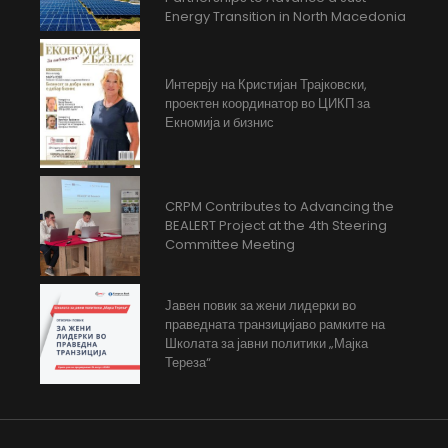
Energy Transition in North Macedonia
Интервју на Кристијан Трајковски,
проектен координатор во ЦИКП за
Екномија и бизнис
CRPM Contributes to Advancing the
BEALERT Project at the 4th Steering
Committee Meeting
Јавен повик за жени лидерки во
праведната транзицијаво рамките на
Школата за јавни политики „Мајка
Тереза“