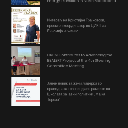
Energy Transition in North Macedonia
Интервју на Кристијан Трајковски,
проектен координатор во ЦИКП за
Екномија и бизнис
CRPM Contributes to Advancing the
BEALERT Project at the 4th Steering
Committee Meeting
Јавен повик за жени лидерки во
праведната транзицијаво рамките на
Школата за јавни политики „Мајка
Тереза“