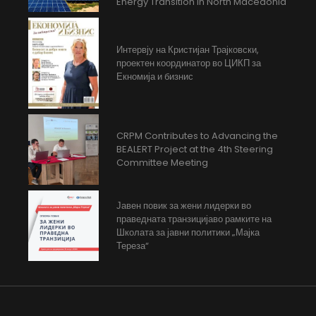
Energy Transition in North Macedonia
Интервју на Кристијан Трајковски,
проектен координатор во ЦИКП за
Екномија и бизнис
CRPM Contributes to Advancing the
BEALERT Project at the 4th Steering
Committee Meeting
Јавен повик за жени лидерки во
праведната транзицијаво рамките на
Школата за јавни политики „Мајка
Тереза“