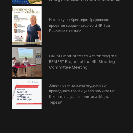
Интервју на Кристијан Трајковски,
проектен координатор во ЦИКП за
Екномија и бизнис
CRPM Contributes to Advancing the
BEALERT Project at the 4th Steering
Committee Meeting
Јавен повик за жени лидерки во
праведната транзицијаво рамките на
Школата за јавни политики „Мајка
Тереза“