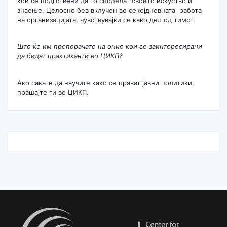
кои се подготвени да го споделат своето искуство и
знаење. Целосно бев вклучен во секојдневната работа
на организацијата, чувствувајќи се како дел од тимот.
Што ќе им препорачате на оние кои се заинтересирани
да бидат практиканти во ЦИКП?
Ако сакате да научите како се прават јавни политики,
прашајте ги во ЦИКП.