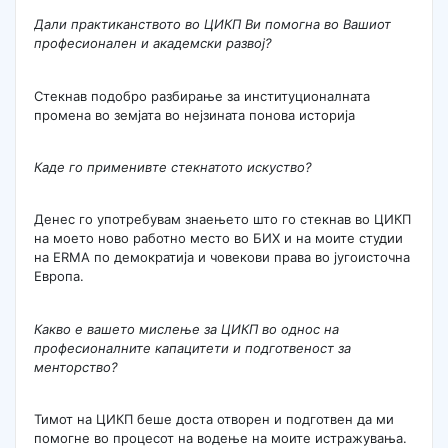
Дали практиканството во ЦИКП Ви помогна во Вашиот
професионален и академски развој?
Стекнав подобро разбирање за институционалната
промена во земјата во нејзината понова историја
Каде го применивте стекнатото искуство?
Денес го употребувам знаењето што го стекнав во ЦИКП
на моето ново работно место во БИХ и на моите студии
на ERMA по демократија и човекови права во југоисточна
Европа.
Какво е вашето мислење за ЦИКП во однос на
професионалните капацитети и подготвеност за
менторство?
Тимот на ЦИКП беше доста отворен и подготвен да ми
помогне во процесот на водење на моите истражувања.