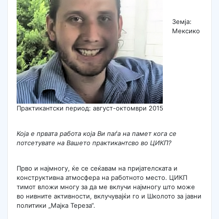
Земја:
Мексико
Практикантски период: август-октомври 2015
Која е првата работа која Ви паѓа на памет кога се
потсетувате на Вашето практикантсво во ЦИКП?
Прво и најмногу, ќе се сеќавам на пријателската и
конструктивна атмосфера на работното место. ЦИКП
тимот вложи многу за да ме вклучи најмногу што може
во нивните активности, вклучувајќи го и Школото за јавни
политики „Мајка Тереза“.