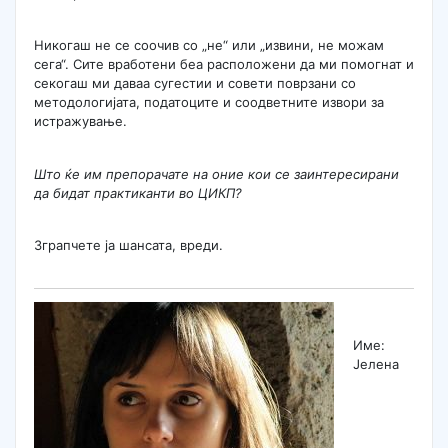
Никогаш не се соочив со „не“ или „извини, не можам
сега“. Сите вработени беа расположени да ми помогнат и
секогаш ми даваа сугестии и совети поврзани со
методологијата, податоците и соодветните извори за
истражување.
Што ќе им препорачате на оние кои се заинтересирани
да бидат практиканти во ЦИКП?
Зграпчете ја шансата, вреди.
Име:
Јелена