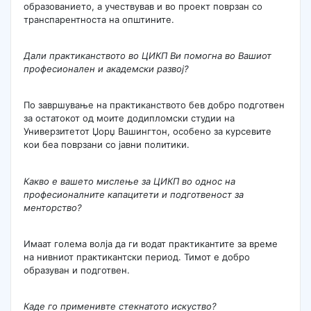
образованието, а учествував и во проект поврзан со
транспарентноста на општините.
Дали практиканството во ЦИКП Ви помогна во Вашиот
професионален и академски развој?
По завршување на практиканството бев добро подготвен
за остатокот од моите додипломски студии на
Универзитетот Џорџ Вашингтон, особено за курсевите
кои беа поврзани со јавни политики.
Какво е вашето мислење за ЦИКП во однос на
професионалните капацитети и подготвеност за
менторство?
Имаат голема волја да ги водат практикантите за време
на нивниот практикантски период. Тимот е добро
образуван и подготвен.
Каде го применивте стекнатото искуство?