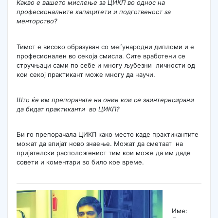
Какво е вашето мислење за ЦИКП во однос на
професионалните капацитети и подготвеност за
менторство?
Тимот е високо образуван со меѓународни дипломи и е
професионален во секоја смисла. Сите вработени се
стручњаци сами по себе и многу љубезни личности од
кои секој практикант може многу да научи.
Што ќе им препорачате на оние кои се заинтересирани
да бидат практиканти во ЦИКП?
Би го препорачала ЦИКП како место каде практикантите
можат да впијат ново знаење. Можат да сметаат на
пријателски расположениот тим кои може да им даде
совети и коментари во било кое време.
Име: