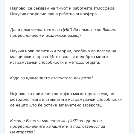
Најпрво, се сеќавам на тимот и работната атмосфера.
Искусив професионална работна атмосфера.
Дали практиканството во ЦИКП Ви помогна во Вашиот
професионален и академски развој?
Научив нови политички теории, особено во поглед на
малцинските права. Исто така ги подобрив моите
истражувачки способности и методологијата.
Каде го применивте стекнатото искуство?
Најпрво, го применив во мојата магистерска теза, но
методологијата и стекнатите истражувачки способности
се нешто што ќе остане запаметено засекогаш.
Какво е Вашето мислење за ЦИКП во однос на
професионалните капацитети и подготвеност за
менторство?