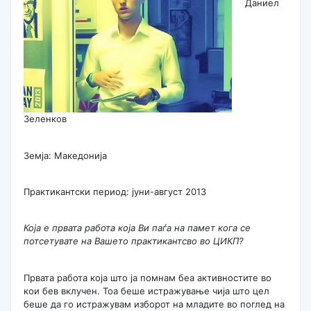
Даниел
Зеленков
Земја: Македонија
Практикантски период: јуни-август 2013
Која е првата работа која Ви паѓа на памет кога се
потсетувате на Вашето практикантсво во ЦИКП?
Првата работа која што ја помнам беа активностите во
кои бев вклучен. Тоа беше истражување чија што цел
беше да го истражувам изборот на младите во поглед на