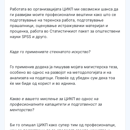
Работата во организацијата ЦИКП ми овозможи шанса да
ги развијам моите професионални вештини како што се
подготвување на теренска работа, подготвување
прашалници, оценување истражувачки материјал и
проценка, работа во Статистичкиот пакет за општествени
науки SPSS и друго.
Каде го применивте стекнатото искуство?
Го применив додека ја пишував мојата магистерска теза,
особено во однос на развојот на методологијата и на
анализата на податоци. Повеќе од убеден сум дека тоа
ќе ми биде од корист и во иднина.
Какво е вашето мислење за ЦИКП во однос на
професионалните капацитети и подготвеност за
менторство?
Би го опишал ЦИКП како супер тим од професионалци,