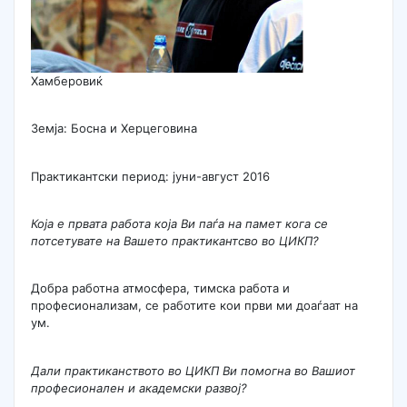
Хамберовиќ
Земја: Босна и Херцеговина
Практикантски период: јуни-август 2016
Која е првата работа која Ви паѓа на памет кога се
потсетувате на Вашето практикантсво во ЦИКП?
Добра работна атмосфера, тимска работа и
професионализам, се работите кои први ми доаѓаат на
ум.
Дали практиканството во ЦИКП Ви помогна во Вашиот
професионален и академски развој?