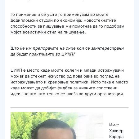
Го применив и сè уште го применувам во моите
додипломски студии по економија. Новостекнатите
способности за пишување ми помогнаа да го подобрам
мојот есеистички стил на пишување.
Што ќе им препорачате на оние кои се заинтересирани
да бидат практиканти во ЦИКП?
ЦИКП е место каде моите колеги и млади истражувачи
можат да стекнат искуство од прва рака во поглед на
истражувањето и креирање политики. Исто така е место
каде можат да добијат фидбек за нивните сопствени
идеи- нешто што тешко се наоѓа во други организации.
Име:
Хавиер
Карера