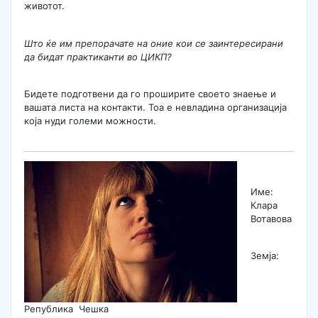
животот.
Што ќе им препорачате на оние кои се заинтересирани
да бидат практиканти во ЦИКП?
Бидете подготвени да го проширите своето знаење и
вашата листа на контакти. Тоа е невладина организација
која нуди големи можности.
Име:
Клара
Вотавова
Земја:
Република Чешка