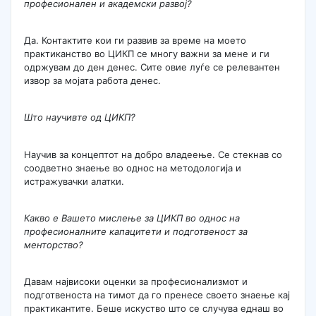
професионален и академски развој?
Да. Контактите кои ги развив за време на моето
практиканство во ЦИКП се многу важни за мене и ги
одржувам до ден денес. Сите овие луѓе се релевантен
извор за мојата работа денес.
Што научивте од ЦИКП?
Научив за концептот на добро владеење. Се стекнав со
соодветно знаење во однос на методологија и
истражувачки алатки.
Какво е Вашето мислење за ЦИКП во однос на
професионалните капацитети и подготвеност за
менторство?
Давам највисоки оценки за професионализмот и
подготвеноста на тимот да го пренесе своето знаење кај
практикантите. Беше искуство што се случува еднаш во