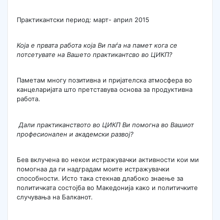
Практикантски период: март- април 2015
Која е првата работа која Ви паѓа на памет кога се
потсетувате на Вашето практикантсво во ЦИКП?
Паметам многу позитивна и пријателска атмосфера во
канцеларијата што претставува основа за продуктивна
работа.
Дали практиканството во ЦИКП Ви помогна во Вашиот
професионален и академски развој?
Бев вклучена во некои истражувачки активности кои ми
помогнаа да ги надградам моите истражувачки
способности. Исто така стекнав длабоко знаење за
политичката состојба во Македонија како и политичките
случувања на Балканот.