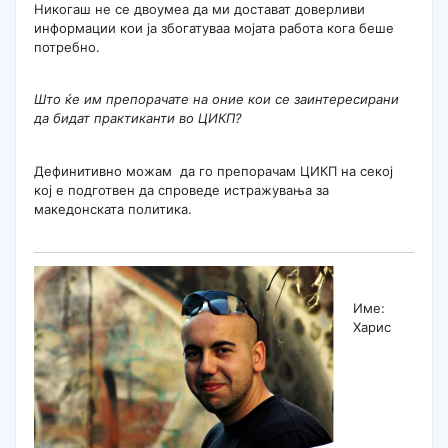
Никогаш не се двоумеа да ми достават доверливи
информации кои ја збогатуваа мојата работа кога беше
потребно.
Што ќе им препорачате на оние кои се заинтересирани
да бидат практиканти во ЦИКП?
Дефинитивно можам да го препорачам ЦИКП на секој
кој е подготвен да спроведе истражувања за
македонската политика.
Име:
Харис