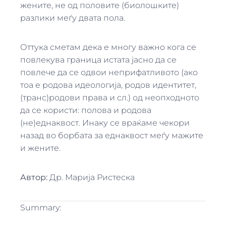
жените, не од половите (биолошките)
разлики меѓу двата пола.
Оттука сметам дека е многу важно кога се
повлекува граница истата јасно да се
повлече да се одвои неприфатливото (ако
тоа е родова идеологија, родов идентитет,
(транс)родови права и сл.) од неопходното
да се користи: полова и родова
(не)еднаквост. Инаку се враќаме чекори
назад во борбата за еднаквост меѓу мажите
и жените.
Автор:
Др. Марија Ристеска
Summary: