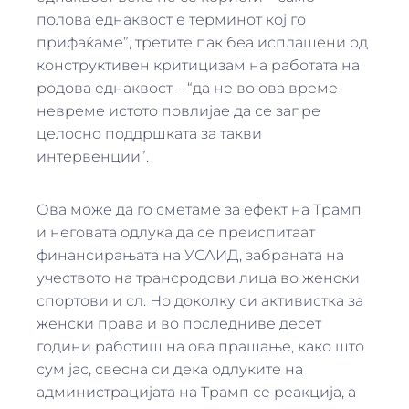
полова еднаквост е терминот кој го
прифаќаме”, третите пак беа исплашени од
конструктивен критицизам на работата на
родова еднаквост – “да не во ова време-
невреме истото повлијае да се запре
целосно поддршката за такви
интервенции”.
Ова може да го сметаме за ефект на Трамп
и неговата одлука да се преиспитаат
финансирањата на УСАИД, забраната на
учеството на трансродови лица во женски
спортови и сл. Но доколку си активистка за
женски права и во последниве десет
години работиш на ова прашање, како што
сум јас, свесна си дека одлуките на
администрацијата на Трамп се реакција, а