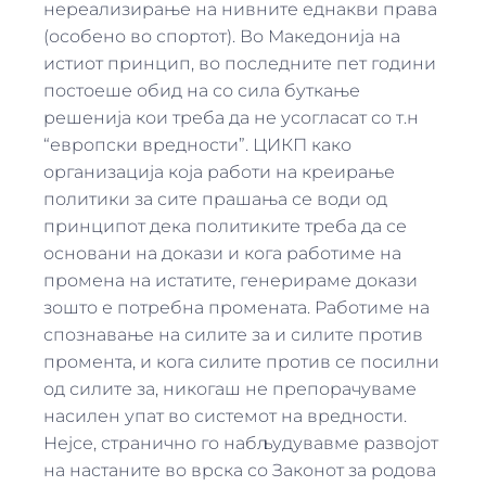
нереализирање на нивните еднакви права
(особено во спортот). Во Македонија на
истиот принцип, во последните пет години
постоеше обид на со сила буткање
решенија кои треба да не усогласат со т.н
“европски вредности”. ЦИКП како
организација која работи на креирање
политики за сите прашања се води од
принципот дека политиките треба да се
основани на докази и кога работиме на
промена на истатите, генерираме докази
зошто е потребна промената. Работиме на
спознавање на силите за и силите против
промента, и кога силите против се посилни
од силите за, никогаш не препорачуваме
насилен упат во системот на вредности.
Нејсе, странично го набљудувавме развојот
на настаните во врска со Законот за родова