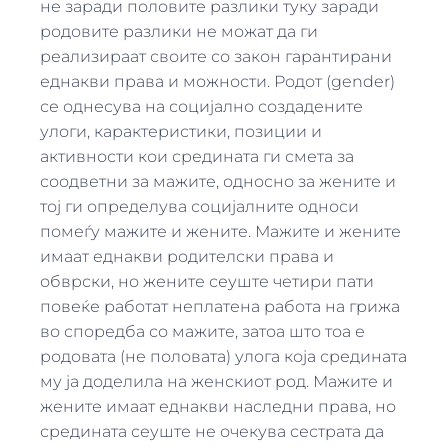
не заради половите разлики туку заради
родовите разлики не можат да ги
реализираат своите со закон гарантирани
еднакви права и можности. Родот (gender)
се однесува на социјално создадените
улоги, карактеристики, позиции и
активности кои средината ги смета за
соодветни за мажите, односно за жените и
тој ги определува социјалните односи
помеѓу мажите и жените. Мажите и жените
имаат еднакви родителски права и
обврски, но жените сеуште четири пати
повеќе работат неплатена работа на грижа
во споредба со мажите, затоа што тоа е
родовата (не половата) улога која средината
му ја доделила на женскиот род. Мажите и
жените имаат еднакви наследни права, но
средината сеуште не очекува сестрата да