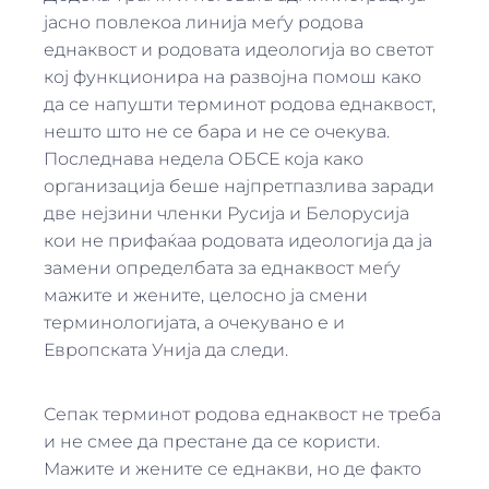
јасно повлекоа линија меѓу родова
еднаквост и родовата идеологија во светот
кој функционира на развојна помош како
да се напушти терминот родова еднаквост,
нешто што не се бара и не се очекува.
Последнава недела ОБСЕ која како
организација беше најпретпазлива заради
две нејзини членки Русија и Белорусија
кои не прифаќаа родовата идеологија да ја
замени определбата за еднаквост меѓу
мажите и жените, целосно ја смени
терминологијата, а очекувано е и
Европската Унија да следи.
Сепак терминот родова еднаквост не треба
и не смее да престане да се користи.
Мажите и жените се еднакви, но де факто