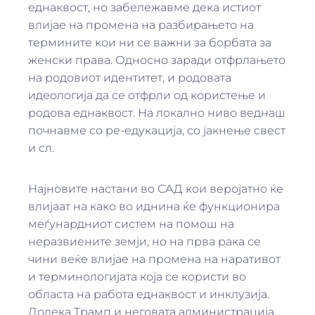
еднаквост, но забележавме дека истиот
влијае на промена на разбирањето на
термините кои ни се важни за борбата за
женски права. Односно заради отфрлањето
на родовиот идентитет, и родовата
идеологија да се отфрли од користење и
родова еднаквост. На локално ниво веднаш
почнавме со ре-едукација, со јакнење свест
и сл.
Најновите настани во САД кои веројатно ќе
влијаат на како во иднина ќе функционира
меѓунардниот систем на помош на
неразвиените земји, но на прва рака се
чини веќе влијае на промена на наративот
и терминологијата која се користи во
областа на работа еднаквост и инклузија.
Додека Трамп и неговата администрација