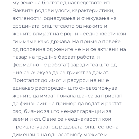
му земе на братот од наследството итн.
Ваквите родови улоги, карактеристики,
активности, однесувања и очекувања на
средината, општетсвото од мажите и
жените влијаат на бројни нееднаквости кои
ги имаме како држава. На пример повеќе
од половина од жените не ни се активни на
пазар на труд (не бараат работа, и
формално не работат) заради тоа што од
нив се очекува да се грижат за домот.
Пристапот до имот и ресурси не ни е
еднакво распореден што оневозможува
жените да имаат помала шанса за пристап
до финансии: на пример да водат и растат
свој бизнис зашто немаат гаранции за
заеми и сл. Овие се нееднаквости кои
произлегуваат од родовата, општествена
димензија на односот меѓу мажите и