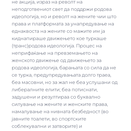
не акција, израз на револт на
неподготвениот свет да поддржи родова
идеологија, но и револт на жените чии што
права и платформата за унапредување на
еднаквоста на жените со мажите им ја
киднапираше движењето кое туркаше
(транс)родова идеологија. Процес на
неприфаќање на превземањето на
женското движење од движењето за
родова идеологија, барањата со сила да не
се турка, предупредувањата долго траеа,
беа масовни, но за жал не беа услушани од
либералните елити; беа потиснати,
задушени и резултираа со буквално
силување на жените и женските права,
намалување на нивната безбедност (во
јавните тоалети, во спортските
соблекувални и затворите) и