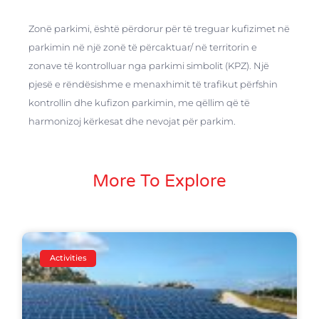
Zonë parkimi, është përdorur për të treguar kufizimet në
parkimin në një zonë të përcaktuar/ në territorin e
zonave të kontrolluar nga parkimi simbolit (KPZ). Një
pjesë e rëndësishme e menaxhimit të trafikut përfshin
kontrollin dhe kufizon parkimin, me qëllim që të
harmonizoj kërkesat dhe nevojat për parkim.
More To Explore
Activities