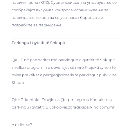
паркинг зона (KPZ). Суштински дел на управување со
сообраќајот вклучува контрола-ограничување за
паркирање, со цел да се усогласат барањата и
потребите за паркирање.
Parkingu i qytetit të Shkupit
QKHP në partneritet më parkingun e qytetit të Shkupit-
zhvillon programin e qeverisjes së mirë.Projekti synon të
nxisë praktikat e përgjegjshmëris të parkingut publik në
Shkup
QKHP kontakt: Zmejkoski@crpm.org.mk Kontakt tek
parkingu i qytetit: B.Sokolova@gradskiparking.com.mk
A e dini se?