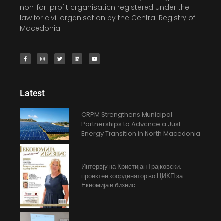
non-for-profit organisation registered under the
law for civil organisation by the Central Registry of
Macedonia.
Latest
CRPM Strengthens Municipal
Partnerships to Advance a Just
Energy Transition in North Macedonia
Интервју на Кристијан Трајковски,
проектен координатор во ЦИКП за
Екномија и бизнис