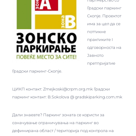
Градски паркинг
Скопје. Проектот
има за цел да се
поттикне
практиките I
одговорноста на
Јавното
претпријатие
Градски паркинг-Скопје.
ЦИКП контакт: Zmejkoski@crpm.org.mk Градски
паркинг контакт: B.Sokolova @ gradskiparking.com.mk
Дали знаевте? Паркинг зоната се користи за
означување ограничувања на паркинг во
дефинирана област / територија под контрола на