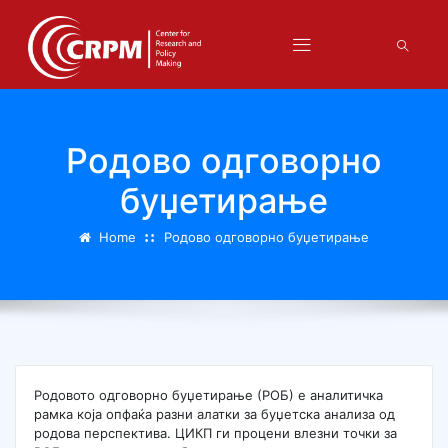
Родово одговорно
буџетирање
Home
Родово одговорно буџетирање
Родовото одговорно буџетирање (РОБ) е аналитичка
рамка која опфаќа разни алатки за буџетска анализа од
родова перспектива. ЦИКП ги процени влезни точки за