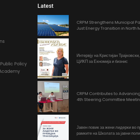
Latest
CRPM Strengthens Municipal Pa
Just Energy Transition in Nort
ons
Интервју на Кристијан Трајковски
ЦИКП за Екномија и бизнис
Public Policy
l Academy
CRPM Contributes to Advancing 
4th Steering Committee Meeti
Јавен повик за жени лидерки во 
рамките на Школата за јавни поли