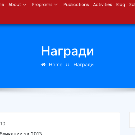
me
About
Programs
Publications
Activities
Blog
Sc
Награди
Home
Награди
010
бликации за 2013