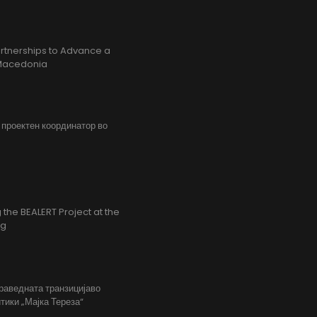
rtnerships to Advance a
h Macedonia
, проектен координатор во
the BEALERT Project at the
ng
праведната транзицијаво
тики „Мајка Тереза“