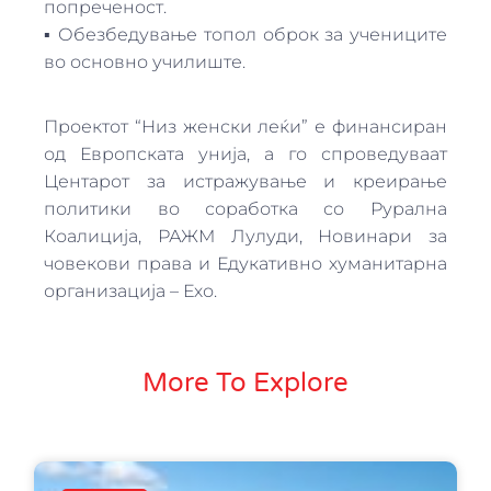
попреченост.
▪ Обезбедување топол оброк за учениците
во основно училиште.
Проектот “Низ женски леќи” е финансиран
од Европската унија, а го спроведуваат
Центарот за истражување и креирање
политики во соработка со Рурална
Коалиција, РАЖМ Лулуди, Новинари за
човекови права и Едукативно хуманитарна
организација – Ехо.
More To Explore