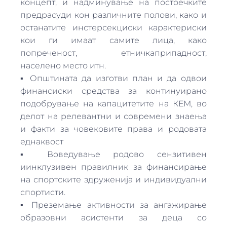
концепт, и надминување на постоечките
предрасуди кон различните полови, како и
останатите инстерсекциски карактериски
кои ги имаат самите лица, како
попреченост, етничкаприпадност,
населено место итн.
▪ Општината да изготви план и да одвои
финансиски средства за континуирано
подобрување на капацитетите на КЕМ, во
делот на релевантни и современи знаења
и факти за човековите права и родовата
еднаквост
▪ Воведување родово сензитивен
иинклузивен правилник за финансирање
на спортските здруженија и индивидуални
спортисти.
▪ Преземање активности за ангажирање
образовни асистенти за деца со