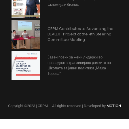
Екномија и бизнис
CRPM Contributes to Advancing the
BEALERT Project at the 4th Steering
Committee Meeting
Јавен повик за жени лидерки во
праведната транзицијаво рамките на
Школата за јавни политики „Мајка
Тереза“
Copyright ©2023 | CRPM – All rights reserved | Developed by
MOTION