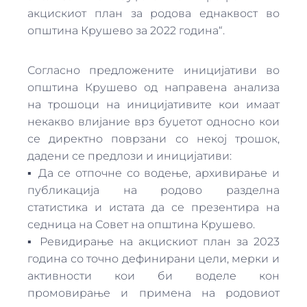
акцискиот план за родова еднаквост во
општина Крушево за 2022 година“.
Согласно предложените иницијативи во
општина Крушево од направена анализа
на трошоци на иницијативите кои имаат
некакво влијание врз буџетот односно кои
се директно поврзани со некој трошок,
дадени се предлози и иницијативи:
▪ Да се отпочне со водење, архивирање и
публикација на родово разделна
статистика и истата да се презентира на
седница на Совет на општина Крушево.
▪ Ревидирање на акцискиот план за 2023
година со точно дефинирани цели, мерки и
активности кои би воделе кон
промовирање и примена на родовиот