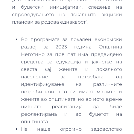
и буџетски иницијативи, следење на
спроведувањето на локалните акциски
планови за родова еднаквост“.
Во програмата за локален економски
развој за 2023 година Општина
Неготино за прв пат има предвидено
средства за едукација и јакнење на
свеста кај жените и локалното
население за потребата од
идентификување на различните
потреби кои што ги имаат мажите и
жените во општината, но во исто време
нивната реализација да биде
рефлектирана и во буџетот на
општината.
На наше огромно задоволство