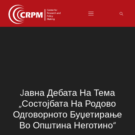
Jавна Дебата На Тема
„Состојбата На Родово
Одговорното Буџетирање
Во Општина Неготино“