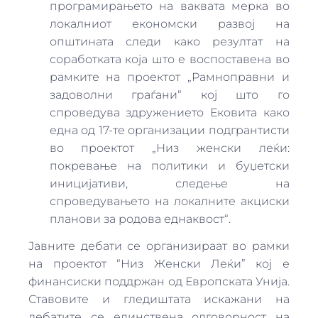
програмирањето на ваквата мерка во
локалниот економски развој на
општината следи како резултат на
соработката која што е воспоставена во
рамките на проектот „Рамноправни и
задоволни граѓани“ кој што го
спроведува здружението Ековита како
една од 17-те организации подгрантисти
во проектот „Низ женски леќи:
покревање на политики и буџетски
иницијативи, следење на
спроведувањето на локалните акциски
планови за родова еднаквост“.
Јавните дебати се организираат во рамки
на проектот “Низ Женски Леќи” кој е
финансиски поддржан од Европската Унија.
Ставовите и гледиштата искажани на
дебатите се единствена одговорност на