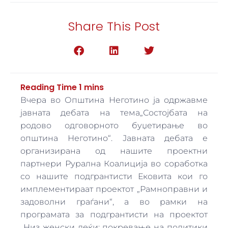
Share This Post
Вчера во Општина Неготино ја одржавме
јавната дебата на тема„Состојбата на
родово одговорното буџетирање во
општина Неготино“. Јавната дебата е
организирана од нашите проектни
партнери Рурална Коалиција во соработка
со нашите подгрантисти Ековита кои го
имплементираат проектот „Рамноправни и
задоволни граѓани“, а во рамки на
програмата за подгрантисти на проектот
„Низ женски леќи: покревање на политики