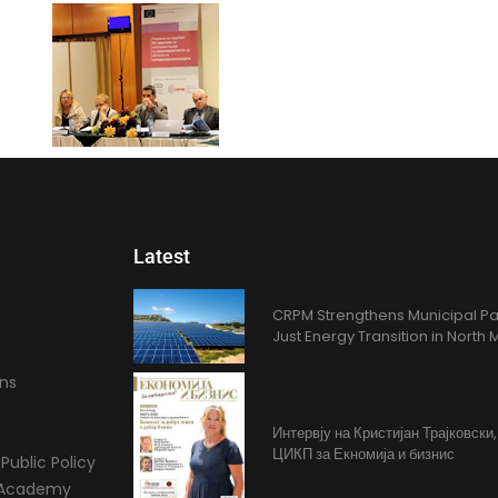
Latest
CRPM Strengthens Municipal Pa
Just Energy Transition in Nort
ons
Интервју на Кристијан Трајковски
ЦИКП за Екномија и бизнис
Public Policy
l Academy