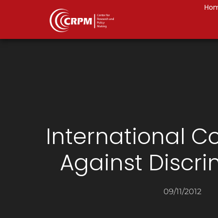
Ho
International C
Against Discri
09/11/2012