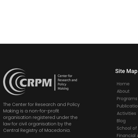
Site Map
Home
About
Programs
The Center for Research and Policy
Publicati
Making is a non-for-profit
Activities
organisation registered under the
Blog
law for civil organisation by the
School of 
Central Registry of Macedonia.
Financia