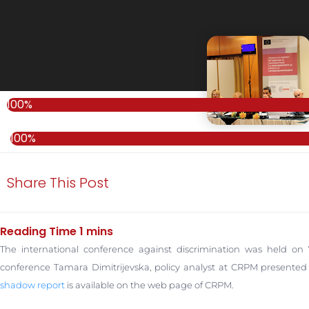
100%
100%
Share This Post
The international conference against discrimination was held o
conference Tamara Dimitrijevska, policy analyst at CRPM presented
shadow report
is available on the web page of CRPM.