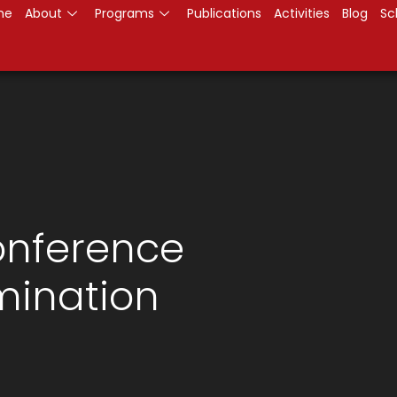
me
About
Programs
Publications
Activities
Blog
Sc
onference
mination