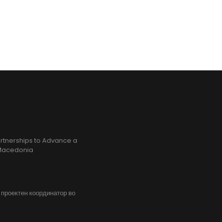
rtnerships to Advance a
h Macedonia
, проектен координатор во