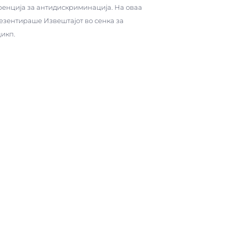
ренција за антидискриминација. На оваа
езентираше Извештајот во сенка за
цикп.