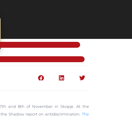
n 7th and 8th of November in Skopje. At the
 the Shadow report on antidiscrimination.
The