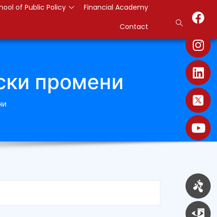
hool of Public Policy
Financial Academy
Contact
ски промени
ни