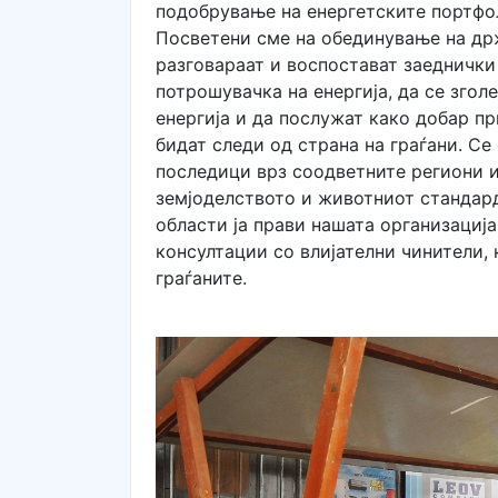
подобрување на енергетските портфол
Посветени сме на обединување на држ
разговараат и воспостават заеднички 
потрошувачка на енергија, да се зго
енергија и да послужат како добар п
бидат следи од страна на граѓани. С
последици врз соодветните региони и
земјоделството и животниот стандард
области ја прави нашата организација
консултации со влијателни чинители, 
граѓаните.