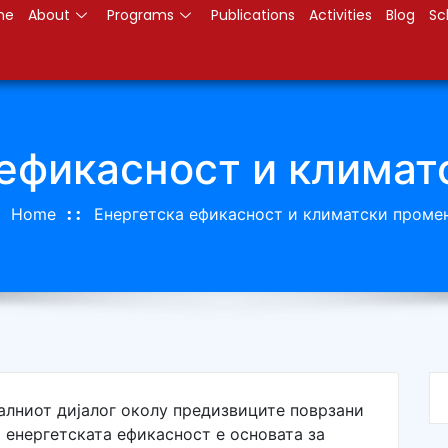
me
About
Programs
Publications
Activities
Blog
Sc
 ефикасност и климат
Home
Енергетска ефикасност и климатски проме
алниот дијалог околу предизвиците поврзани
енергетската ефикасност е основата за