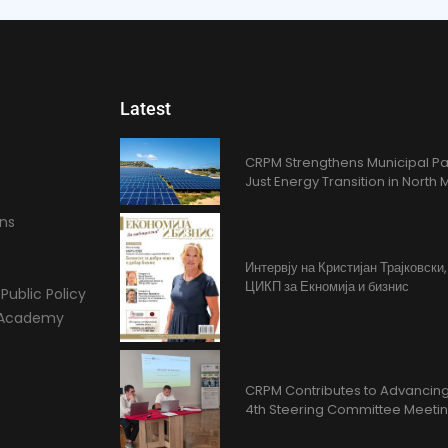
Latest
CRPM Strengthens Municipal Pa
Just Energy Transition in Nort
ons
Интервју на Кристијан Трајковски
ЦИКП за Екномија и бизнис
Public Policy
l Academy
CRPM Contributes to Advancing 
4th Steering Committee Meeti