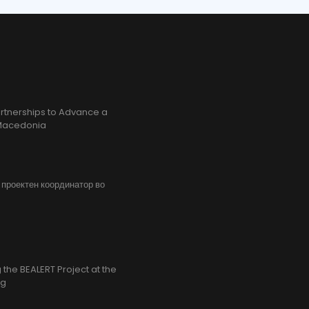
rtnerships to Advance a
h Macedonia
, проектен координатор во
the BEALERT Project at the
ng