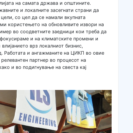
ијата на самата држава и општините.
авните и локалните засегнати страни да
цели, со цел да се намали вкупната
леми користењето на обновливите извори на
ример во соодветните заедници кои треба да
е фокусираме и на климатските промени и
 влијанието врз локалниот бизнис,
. Работата и ангажманите на ЦИКП во овие
 релевантен партнер во процесот на
како и во подигнување на свеста кај