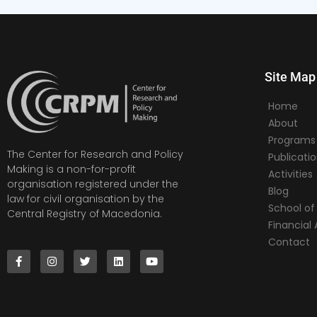
Site Map
Home
About
Programs
The Center for Research and Policy
Publicati
Making is a non-for-profit
Activities
organisation registered under the
Blog
law for civil organisation by the
School of 
Central Registry of Macedonia.
Financia
Contact