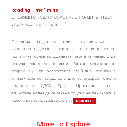
ОПОЗИЦИЈАТА БАРА СПАС КАЈ СТРАНЦИТЕ, ТИЕ ЈА
УПАТУВААТ НА ДИЈАЛОГ
Поголема сигурност или девалвирање на
сопствената држава? Зошто секогаш кога постои
политичка криза во државата партиите наместо да
понудат сопствено решение бараат меѓународни
посредници да воспостават стабилна политичка
клима? Ова се прашањата што се отвораат откако
лидерот на СДСМ, Бранко Црвенковски, како
единствен излез да се откаже од улична демократија
посочи воспоставување силен…
More To Explore