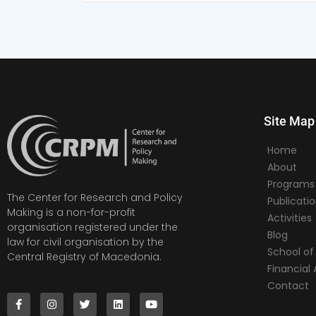
Site Map
Home
About
Programs
The Center for Research and Policy
Publicati
Making is a non-for-profit
Activities
organisation registered under the
Blog
law for civil organisation by the
School of 
Central Registry of Macedonia.
Financia
Contact