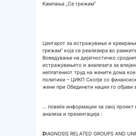
Кампања „Се грижам“
Центарот за истражување и креирање
грижам“ која се реализира во рамкит
Воведување на дијагностичко сроднит
истражувањето и анализата за влијан
неплатениот труд на жените дома ко
политики – ЦИКП Скопје со финансиск
жени при Обединети нации го објави 
… повеќе информации за овој проект 
анализа и презентација :
D
IAGNOSIS RELATED GROUPS AND UNPA