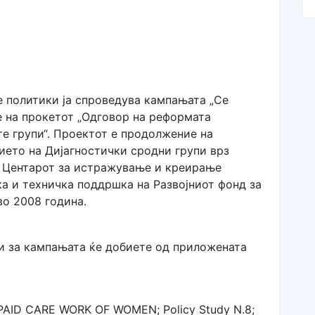
 политики ја спроведува кампањата „Се
е на прокетот „Одговор на реформата
е групи“. Проектот е продолжение на
ието на Дијагностички сродни групи врз
е Центарот за истражување и креирање
а и техничка поддршка на Развојниот фонд за
во 2008 година.
и за кампањата ќе добиете од приложената
ID CARE WORK OF WOMEN; Policy Study N.8;