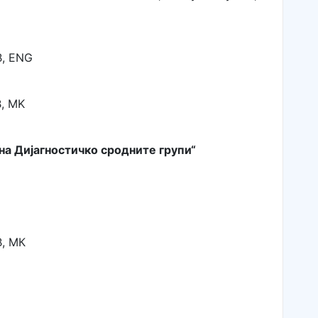
B, ENG
B, MK
а Дијагностичко сродните групи“
B, МК