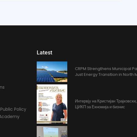
Latest
CRPM Strengthens Municipal Pa
Just Energy Transition in Nort
ons
Интервју на Кристијан Трајковски
ЦИКП за Екномија и бизнис
Public Policy
l Academy