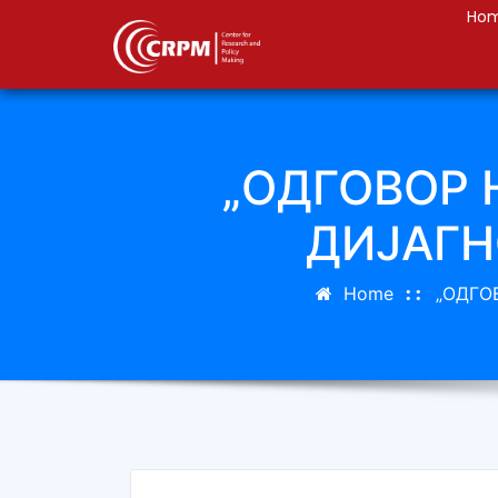
Ho
„ОДГОВОР 
ДИЈАГН
Home
„ОДГО