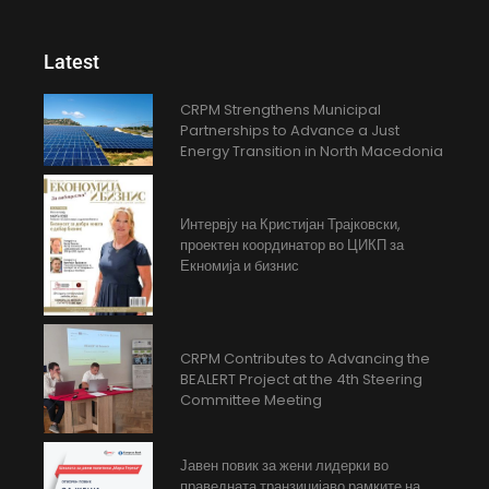
Latest
CRPM Strengthens Municipal
Partnerships to Advance a Just
Energy Transition in North Macedonia
Интервју на Кристијан Трајковски,
проектен координатор во ЦИКП за
Екномија и бизнис
CRPM Contributes to Advancing the
BEALERT Project at the 4th Steering
Committee Meeting
Јавен повик за жени лидерки во
праведната транзицијаво рамките на