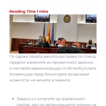
Се одржа првата јавната расправа по повод
предлог измените во Кривичниот законик
и неговата хармонизација со Истанбулската
Конвенција пред Комисијата за еднакви
можности на жените и мажите.
Заедно со колегите од граѓанскиот
сектор, дел од организациите-членки на