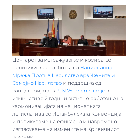
Центарот за истражување и креирање
политики во соработка со
Национална
Мрежа Против Насилство врз Жените и
Семејно Насилство
и поддршка од
канцеларијата на
UN Women Skopje
во
изминативе 2 години активно работеше на
хармонизацијата на националната
легислатива со Истанбулската Конвенција
и повикуваме на ефикасно и навремено
изгласување на измените на Кривичниот
законик.