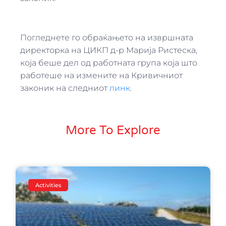
Погледнете го обраќањето на извршната
директорка на ЦИКП д-р Марија Ристеска,
која беше дел од работната група која што
работеше на измените на Кривичниот
законик на следниот
линк
.
More To Explore
Activities