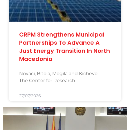
CRPM Strengthens Municipal
Partnerships To Advance A
Just Energy Transition In North
Macedonia
Novaci, Bitola, Mogila and Kichevo –
The Center for Research
27/07/2026