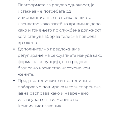
Платформата за родова еднаквост, ја
истакнавме потребата од
инкриминирање на психолошкото
насилство како засебно кривично дело
како и гонењето по службена должност
кога станува збор за телесна повреда
врз жена.
Дополнително предложивме
регулирање на сексуалната изнуда како
форма на корупција, но и родово
базирано насилство насочено кон
жените.
Пред пратеничките и пратениците
побаравме поширока и транспарентна
јавна расправа како и навремено
изгласување на измените на
Кривичниот законик.