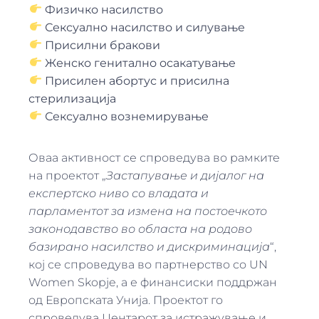
Физичко насилство
Сексуално насилство и силување
Присилни бракови
Женско генитално осакатување
Присилен абортус и присилна
стерилизација
Сексуално вознемирување
Оваа активност се спроведува во рамките
на проектот „
Застапување и дијалог на
експертско ниво со владата и
парламентот за измена на постоечкото
законодавство во областа на родово
базирано насилство и дискриминација
“,
кој се спроведува во партнерство со UN
Women Skopje, а е финансиски поддржан
од Европската Унија. Проектот го
спроведува Центарот за истражување и