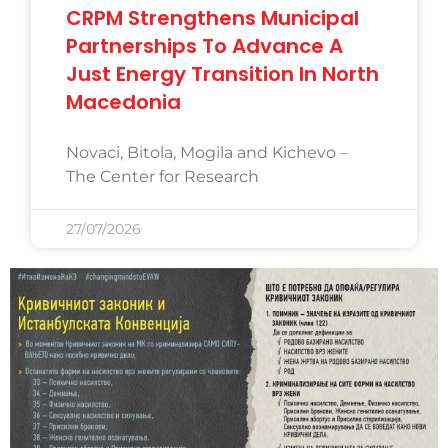
CRPM Strengthens Municipal
Partnerships To Advance A
Just Energy Transition In North
Macedonia
Novaci, Bitola, Mogila and Kichevo –
The Center for Research
27/07/2026