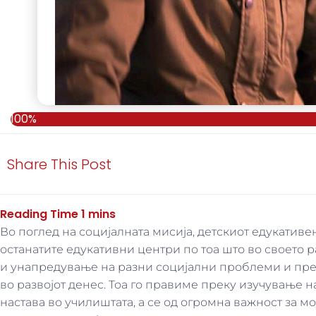
100%
Share This Post
Во поглед на социјалната мисија, детскиот едукативе
останатите едукативни центри по тоа што во своет
и унапредување на разни социјални проблеми и пред
во развојот денес. Тоа го правиме преку изучување н
настава во училиштата, а се од огромна важност за м