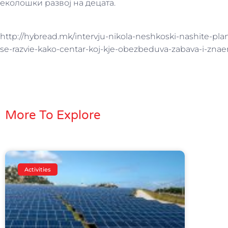
еколошки развој на децата.
http://hybread.mk/intervju-nikola-neshkoski-nashite-pl
se-razvie-kako-centar-koj-kje-obezbeduva-zabava-i-zna
More To Explore
Activities