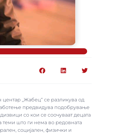
н центар ,,Жабец“ се разликува од
о работење предвидува подобрување
извици со кои се соочуваат децата
а теми што ги нема во редовната
орален, социјален, физички и