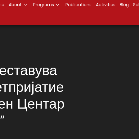
me
About
Programs
Publications
Activities
Blog
Sc
еставува
тпријатие
ен Центар
“