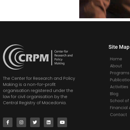
Site Map
Home
About
Programs
The Center for Research and Policy
Publicati
Making is a non-for-profit
Activities
organisation registered under the
Blog
law for civil organisation by the
School of 
Central Registry of Macedonia.
Financia
Contact