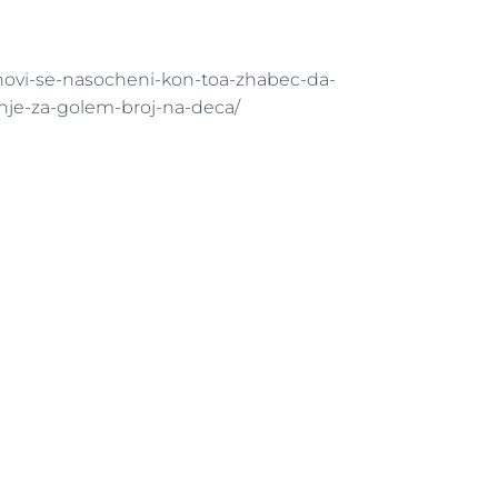
anovi-se-nasocheni-kon-toa-zhabec-da-
enje-za-golem-broj-na-deca/