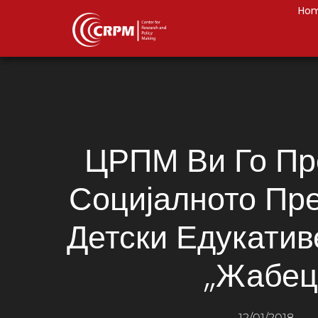
Ho
ЦРПМ Ви Го Пр
Социјалното Пре
Детски Едукатив
,,Жабец
12/01/2018