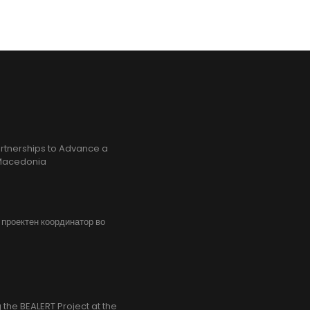
rtnerships to Advance a
h Macedonia
, проектен координатор во
the BEALERT Project at the