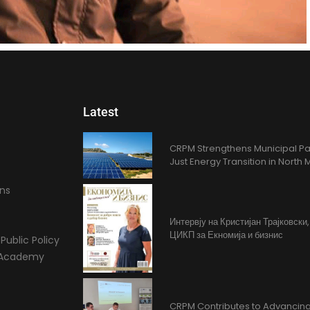
Latest
CRPM Strengthens Municipal Pa
Just Energy Transition in Nort
ons
Интервју на Кристијан Трајковски
ЦИКП за Екномија и бизнис
Public Policy
l Academy
CRPM Contributes to Advancing 