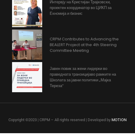
Интервју на Кристијан Трајковски,
проектен координатор во ЦИКП за
Екномија и бизнис
CRPM Contributes to Advancing the
BEALERT Project at the 4th Steering
Committee Meeting
Јавен повик за жени лидерки во
праведната транзицијаво рамките на
Школата за јавни политики „Мајка
Тереза“
Copyright ©2023 | CRPM – All rights reserved | Developed by
MOTION