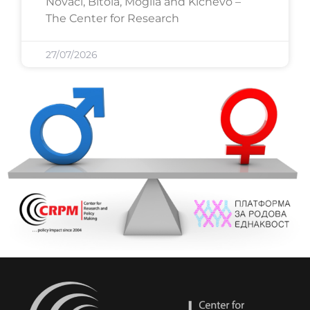
Novaci, Bitola, Mogila and Kichevo –
The Center for Research
27/07/2026