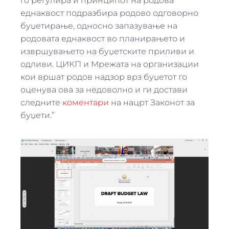
го регулира и принципот на родова
еднаквост подразбира родово одговорно
буџетирање, односно запазување на
родовата еднаквост во планирањето и
извршувањето на буџетските приливи и
одливи. ЦИКП и Мрежата на организации
кои вршат родов надзор врз буџетот го
оценува ова за недоволно и ги достави
следните
коментари
на нацрт Законот за
буџети.”