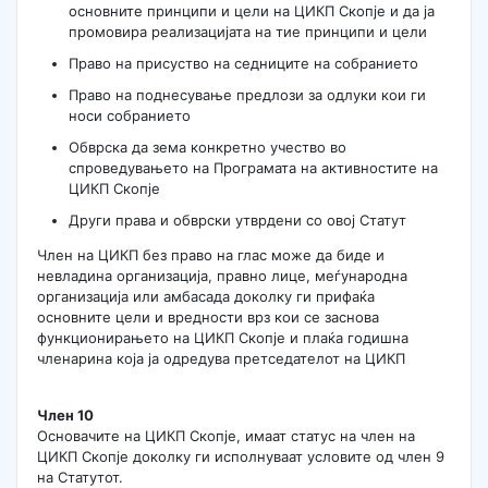
основните принципи и цели на ЦИКП Скопје и да ја
промовира реализацијата на тие принципи и цели
Право на присуство на седниците на собранието
Право на поднесување предлози за одлуки кои ги
носи собранието
Обврска да зема конкретно учество во
спроведувањето на Програмата на активностите на
ЦИКП Скопје
Други права и обврски утврдени со овој Статут
Член на ЦИКП без право на глас може да биде и
невладина организација, правно лице, меѓународна
организација или амбасада доколку ги прифаќа
основните цели и вредности врз кои се заснова
функционирањето на ЦИКП Скопје и плаќа годишна
членарина која ја одредува претседателот на ЦИКП
Член 10
Основачите на ЦИКП Скопје, имаат статус на член на
ЦИКП Скопје доколку ги исполнуваат условите од член 9
на Статутот.