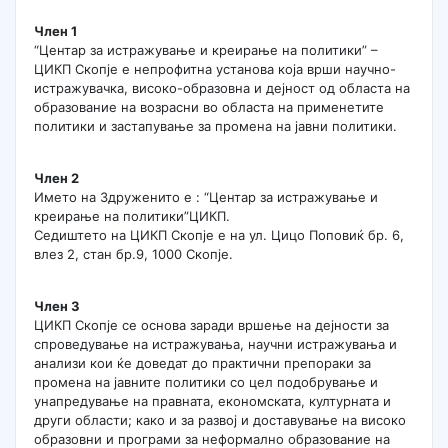
Член 1
“Центар за истражување и креирање на политики” –
ЦИКП Скопје е непрофитна установа која врши научно-
истражувачка, високо-образовна и дејност од областа на
образование на возрасни во областа на применетите
политики и застапување за промена на јавни политики.
Член 2
Името на Здруженито е : “Центар за истражување и
креирање на политики”ЦИКП.
Седиштето на ЦИКП Скопје е на ул. Цицо Поповиќ бр. 6,
влез 2, стан бр.9, 1000 Скопје.
Член 3
ЦИКП Скопје се основа заради вршење на дејности за
спроведување на истражувања, научни истражувања и
анализи кои ќе доведат до практични препораки за
промена на јавните политики со цел подобрување и
унапредување на правната, еконoмската, културната и
други области; како и за развој и доставување на високо
образовни и програми за неформално образование на