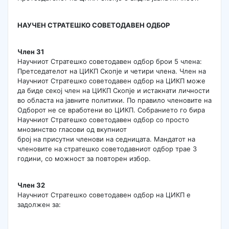
НАУЧЕН СТРАТЕШКО СОВЕТОДАВЕН ОДБОР
Член 31
Научниот Стратешко советодавен одбор брои 5 члена:
Претседателот на ЦИКП Скопје и четири члена. Член на
Научниот Стратешко советодавен одбор на ЦИКП може
да биде секој член на ЦИКП Скопје и истакнати личности
во областа на јавните политики. По правило членовите на
Одборот не се вработени во ЦИКП. Собранието го бира
Научниот Стратешко советодавен одбор со просто
мнозинство гласови од вкупниот
број на присутни членови на седницата. Мандатот на
членовите на стратешко советодавниот одбор трае 3
години, со можност за повторен избор.
Член 32
Научниот Стратешко советодавен одбор на ЦИКП е
задолжен за: