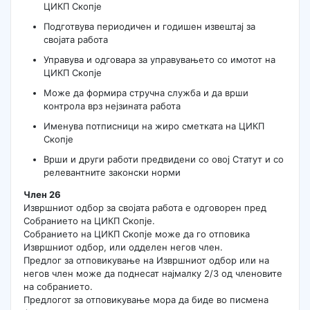
ЦИКП Скопје
Подготвува периодичен и годишен извештај за
својата работа
Управува и одговара за управувањето со имотот на
ЦИКП Скопје
Може да формира стручна служба и да врши
контрола врз нејзината работа
Именува потписници на жиро сметката на ЦИКП
Скопје
Врши и други работи предвидени со овој Статут и со
релевантните законски норми
Член 26
Извршниот одбор за својата работа е одговорен пред
Собранието на ЦИКП Скопје.
Собранието на ЦИКП Скопје може да го отповика
Извршниот одбор, или одделен негов член.
Предлог за отповикување на Извршниот одбор или на
негов член може да поднесат најмалку 2/3 од членовите
на собранието.
Предлогот за отповикување мора да биде во писмена