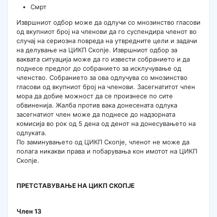
Смрт
Извршниот одбор може да одлучи со мнозинство гласови
од вкупниот број на членови да го суспендира членот во
случај на сериозна повреда на утвредните цели и задачи
на делување на ЦИКП Скопје. Извршниот одбор за
ваквата ситуација може да го извести собранието и да
поднесе предлог до собранието за исклучување од
членство. Собранието за ова одлучува со мнозинство
гласови од вкупниот број на членови. Засегнатитот член
мора да добие можност да се произнесе по сите
обвиненија. Жалба против вака донесената одлука
засегнатиот член може да поднесе до надзорната
комисија во рок од 5 дена од денот на донесувањето на
одлуката.
По заминувањето од ЦИКП Скопје, членот не може да
полага никакви права и побарувања кон имотот на ЦИКП
Скопје.
ПРЕТСТАВУВАЊЕ НА ЦИКП СКОПЈЕ
Член 13