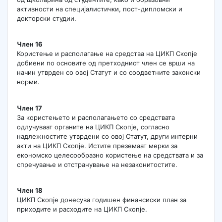
активности на специјалистички, пост-дипломски и
докторски студии.
Член 16
Користење и располагање на средства на ЦИКП Скопје
добиени по основите од претходниот член се врши на
начин утврден со овој Статут и со соодветните законски
норми.
Член 17
За користењето и располагањето со средствата
одлучуваат органите на ЦИКП Скопје, согласно
надлежностите утврдени со овој Статут, други интерни
акти на ЦИКП Скопје. Истите преземаат мерки за
економско целесообразно користење на средствата и за
спречување и отстранување на незаконитостите.
Член 18
ЦИКП Скопје донесува годишен финансиски план за
приходите и расходите на ЦИКП Скопје.