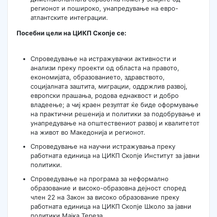
регионот и пошироко, унапредување на евро-
атлантските интеграции.
Посебни цели на ЦИКП Скопје се:
Спроведување на истражувачки активности и
анализи преку проекти од областа на правото,
економијата, образованието, здравството,
социјалната заштита, миграции, оддржлив развој,
европски прашања, родова еднаквост и добро
владеење; а чиј краен резултат ќе биде оформување
на практични решенија и политики за подобрување и
унапредување на општествениот развој и квалитетот
на живот во Македонија и регионот.
Спроведување на научни истражувања преку
работната единица на ЦИКП Скопје Институт за јавни
политики.
Спроведување на програма за неформално
образование и високо-образовна дејност според
член 22 на Закон за високо образование преку
работната единица на ЦИКП Скопје Школо за јавни
политики Мајка Тереза.