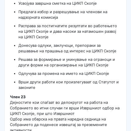
Усвојува завршна сметка на ЦИКП Скопје
Предлага избор и разрешување на членови на
надзорната комисија
Расправа за постигнатите резултати во работењето
на ЦИКП Скопје и дава насоки за натамошен развој
на ЦИКП Скопје
Донесува одлуки, заклучоци, препораки за
решавање на прашања од интерес на ЦИКП Скопје
Решава за формирање и укинување на ограноци и
други форми на организирање на ЦИКП Скопје
Одлучува за промена на името на ЦИКП Скопје
Врши други работи кои произлегуваат од Статутот и
законите
Член 23
Дејностите кои спаѓаат во делокругот на работа на
Собранието во итни случаи ги врши Извршниот одбор на
ЦИКП Скопје, при што Извршниот
Одбор има обврска на првата наредна седница на
Собранието да поденесе извештај за преземените
активности.