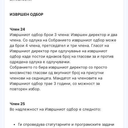
ИЗВРШЕН ОДБОР
Член 24
Извршниот одбор брои 3 члена: Извршен директор и два
члена. Со одлука на Собранието извршниот одбор може
да брои 4 члена, претседател и три члена. Гласот на
Извршниот директор при одлучување на извршниот
одбор каде постои еднаков број на гласови за и против
одредена одлука е одлучувачки.
Собранието го бира извршниот директор со просто
мнозинство гласови од вкупниот број на присутни
членови на седницата. Мандатот на членовите на
Извршниот одбор трае 3 години, со можност за
повторен избор.
Член 25
Во надлежност на Извршниот одбор е следното:
Ги спроведува статутарните и програмските задачи