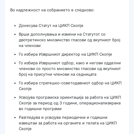
Во надлежност на собранието е следново:
Донесува Статут на ЦИКП Скопје
Врши дополнувања и измени на Статутот со
двотретинско мнозинство гласови од вкупниот број
на членови
Го избира Извршниот директор на ЦИКП Скопје
Го избира Извршниот одбор, како и негови одделни
членови со просто мнозинство гласови од вкупниот
број на присутни членови на седницата
Го избира стратешко-советодавниот одбор на ЦИКП
Скопје
Усвојува програмска ориентација за работа на ЦИКП
Скопје за период од 3 години, операционализирана
во годишни програми
Разгледува и усвојува периодични и годишни
извештаи за работа на органите и телата на ЦИКП
Скопје