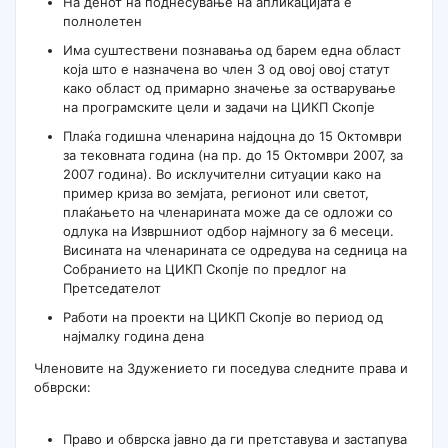
На денот на поднесување на апликацијата е
полнолетен
Има суштествени познавања од барем една област
која што е назначена во член 3 од овој овој статут
како област од примарно значење за остварување
на програмските цели и задачи на ЦИКП Скопје
Плаќа годишна членарина најдоцна до 15 Октомври
за тековната година (на пр. до 15 Октомври 2007, за
2007 година). Во исклучителни ситуации како на
пример криза во земјата, регионот или светот,
плаќањето на членарината може да се одложи со
одлука на Извршниот одбор најмногу за 6 месеци.
Висината на членарината се одредува на седница на
Собранието на ЦИКП Скопје по предлог на
Претседателот
Работи на проекти на ЦИКП Скопје во период од
најмалку година дена
Членовите на Здужението ги поседува следните права и
обврски:
Право и обврска јавно да ги претставува и застапува