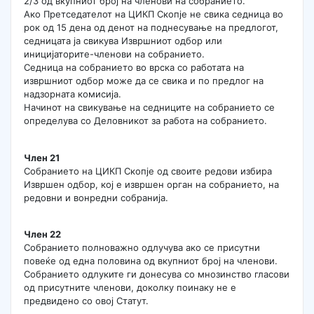
2/3 од вкупниот број на членови на собранието.
Ако Претседателот на ЦИКП Скопје не свика седница во
рок од 15 дена од денот на поднесување на предлогот,
седницата ја свикува Извршниот одбор или
иницијаторите-членови на собранието.
Седница на собранието во врска со работата на
извршниот одбор може да се свика и по предлог на
надзорната комисија.
Начинот на свикување на седниците на собранието се
определува со Деловникот за работа на собранието.
Член 21
Собранието на ЦИКП Скопје од своите редови избира
Извршен одбор, кој е извршен орган на собранието, на
редовни и вонредни собранија.
Член 22
Собранието полноважно одлучува ако се присутни
повеќе од една половина од вкупниот број на членови.
Собранието одлуките ги донесува со мнозинство гласови
од присутните членови, доколку поинаку не е
предвидено со овој Статут.