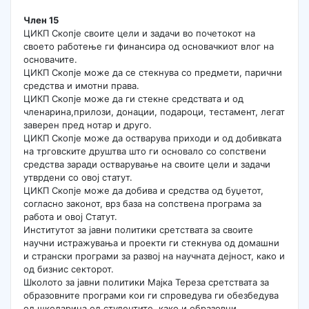
Член 15
ЦИКП Скопје своите цели и задачи во почетокот на
своето работење ги финансира од основачкиот влог на
основачите.
ЦИКП Скопје може да се стекнува со предмети, парични
средства и имотни права.
ЦИКП Скопје може да ги стекне средствата и од
членарина,прилози, донации, подароци, тестамент, легат
заверен пред нотар и друго.
ЦИКП Скопје може да остварува приходи и од добивката
на трговските друштва што ги основало со сопствени
средства заради остварување на своите цели и задачи
утврдени со овој статут.
ЦИКП Скопје може да добива и средства од буџетот,
согласно законот, врз база на сопствена програма за
работа и овој Статут.
Институтот за јавни политики сретствата за своите
научни истражувања и проекти ги стекнува од домашни
и странски програми за развој на научната дејност, како и
од бизнис секторот.
Школото за јавни политики Мајка Тереза сретствата за
образовните програми кои ги спроведува ги обезбедува
од щколарина од студентите, како и образовни