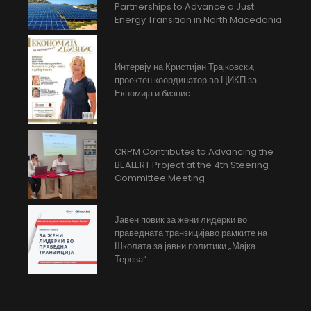
Partnerships to Advance a Just
Energy Transition in North Macedonia
Интервју на Кристијан Трајковски,
проектен координатор во ЦИКП за
Екномија и бизнис
CRPM Contributes to Advancing the
BEALERT Project at the 4th Steering
Committee Meeting
Јавен повик за жени лидерки во
праведната транзицијаво рамките на
Школата за јавни политики „Мајка
Тереза“