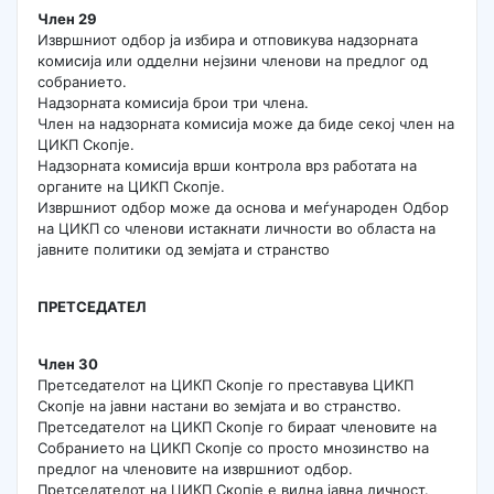
Член 29
Извршниот одбор ја избира и отповикува надзорната
комисија или одделни нејзини членови на предлог од
собранието.
Надзорната комисија брои три члена.
Член на надзорната комисија може да биде секој член на
ЦИКП Скопје.
Надзорната комисија врши контрола врз работата на
органите на ЦИКП Скопје.
Извршниот одбор може да основа и меѓународен Одбор
на ЦИКП со членови истакнати личности во областа на
јавните политики од земјата и странство
ПРЕТСЕДАТЕЛ
Член 30
Претседателот на ЦИКП Скопје го преставува ЦИКП
Скопје на јавни настани во земјата и во странство.
Претседателот на ЦИКП Скопје го бираат членовите на
Собранието на ЦИКП Скопје со просто мнозинство на
предлог на членовите на извршниот одбор.
Претседателот на ЦИКП Скопје е видна јавна личност.