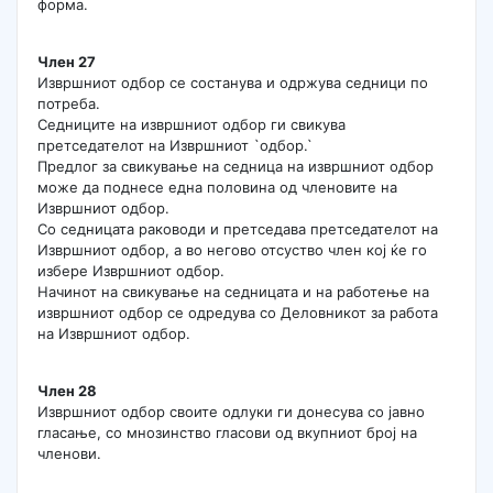
форма.
Член 27
Извршниот одбор се состанува и одржува седници по
потреба.
Седниците на извршниот одбор ги свикува
претседателот на Извршниот `одбор.`
Предлог за свикување на седница на извршниот одбор
може да поднесе една половина од членовите на
Извршниот одбор.
Со седницата раководи и претседава претседателот на
Извршниот одбор, а во негово отсуство член кој ќе го
избере Извршниот одбор.
Начинот на свикување на седницата и на работење на
извршниот одбор се одредува со Деловникот за работа
на Извршниот одбор.
Член 28
Извршниот одбор своите одлуки ги донесува со јавно
гласање, со мнозинство гласови од вкупниот број на
членови.