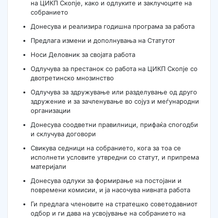
на ЦИКП Скопје, како и одлуките и заклучоците на
собранието
Донесува и реализира годишна програма за работа
Предлага измени и дополнувања на Статутот
Носи Деловник за својата работа
Одлучува за престанок со работа на ЦИКП Скопје со
двотретинско мнозинство
Одлучува за здружување или разделување од друго
здружение и за зачленување во сојуз и меѓународни
организации
Донесува соодветни правилници, прифаќа спогодби
и склучува договори
Свикува седници на собранието, кога за тоа се
исполнети условите утвредни со статут, и припрема
материјали
Донесува одлуки за формирање на постојани и
повремени комисии, и ја насочува нивната работа
Ги предлага членовите на стратешко советодавниот
одбор и ги дава на усвојување на собранието на