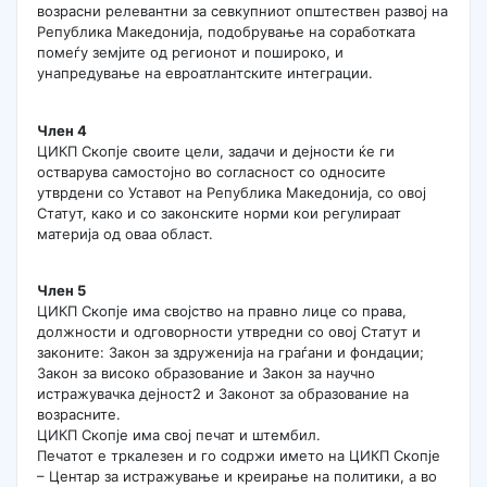
возрасни релевантни за севкупниот општествен развој на
Република Македонија, подобрување на соработката
помеѓу земјите од регионот и пошироко, и
унапредување на евроатлантските интеграции.
Член 4
ЦИКП Скопје своите цели, задачи и дејности ќе ги
остварува самостојно во согласност со односите
утврдени со Уставот на Република Македонија, со овој
Статут, како и со законските норми кои регулираат
материја од оваа област.
Член 5
ЦИКП Скопје има својство на правно лице со права,
должности и одговорности утвредни со овој Статут и
законите: Закон за здруженија на граѓани и фондации;
Закон за високо образование и Закон за научно
истражувачка дејност2 и Законот за образование на
возрасните.
ЦИКП Скопје има свој печат и штембил.
Печaтот е тркалезен и го содржи името на ЦИКП Скопје
– Центар за истражување и креирање на политики, а во