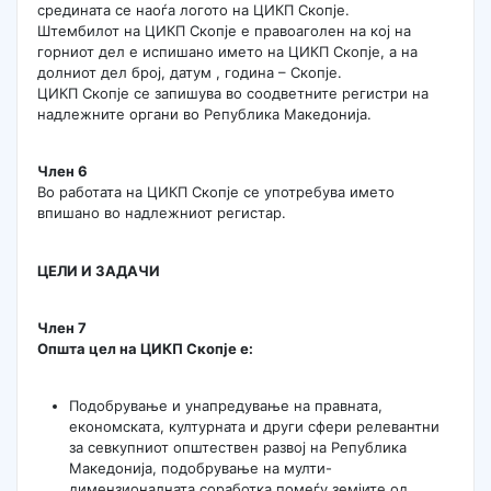
средината се наоѓа логото на ЦИКП Скопје.
Штембилот на ЦИКП Скопје е правоаголен на кој на
горниот дел е испишано името на ЦИКП Скопје, а на
долниот дел број, датум , година – Скопје.
ЦИКП Скопје се запишува во соодветните регистри на
надлежните органи во Република Македонија.
Член 6
Во работата на ЦИКП Скопје се употребува името
впишано во надлежниот регистар.
ЦЕЛИ И ЗАДАЧИ
Член 7
Општа цел на ЦИКП Скопје е:
Подобрување и унапредување на правната,
економската, културната и други сфери релевантни
за севкупниот општествен развој на Република
Македонија, подобрување на мулти-
димензионалната соработка помеѓу земјите од