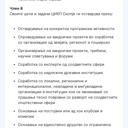
Член 8
Своите цели и задачи ЦИКП Скопје ги остварува преку:
Остварување на конкретни програмски активности
Спроведување на заеднички проекти во соработка
со организации од земјата, регионот и пошироко
Организирање на заеднички проекти, трибини,
научни советувања и форуми
Соработка со експерти од соодветните сфери
Соработка со надлежни државни институции
Соработка со локални, регионални и
интернационални, невладини и меѓувладини
организации и институции кои се занимаваат со
прашања тесно поврзани со развојот на соодветните
општествени сфери
Основање на постојани или ад хок клубови и
комисии
Основање на единствено друштво со ограничена