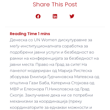
Share This Post
Денеска со UN Women дискутуравме за
меѓу-институционалната соработка за
подобрени јавни услуги и безбедност во
рамки на конференцијата за безбедност на
јавни места: Право на Град за сите! На
панелот модериран од Марија Ристеска
зборуваа Емилија Ѓурчиновска Матевска од
општина Гази Баба, Катерина Стојкова од
МВР и Eлеонора П.Николовска од Град
Скопје. Заклучивме дека ни се потребни
механизми за координација (преку
координаторите за еднакви можности и