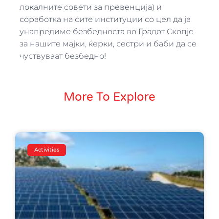
локалните совети за превенција) и
соработка на сите институции со цел да ја
унапредиме безбедноста во Градот Скопје
за нашите мајки, ќерки, сестри и баби да се
чуствуваат безбедно!
More To Explore
Activities