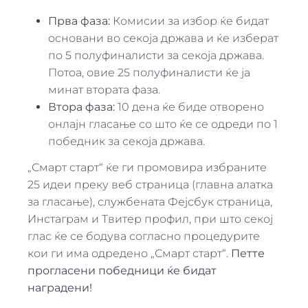
Прва фаза:
Комисии за избор ќе бидат
основани во секоја држава и ќе изберат
по 5 полуфиналисти за секоја држава.
Потоа, овие 25 полуфиналисти ќе ја
минат втората фаза.
Втора фаза:
10 дена ќе биде отворено
онлајн гласање со што ќе се одреди по 1
победник за секоја држава.
„Смарт старт“ ќе ги промовира избраните
25 идеи преку веб страница (главна алатка
за гласање), службената Фејсбук страница,
Инстаграм и Твитер профил, при што секој
глас ќе се бодува согласно процедурите
кои ги има одредено „Смарт старт“.
Петте
прогласени победници ќе бидат
наградени!