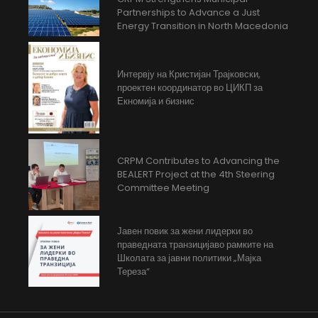
Partnerships to Advance a Just
Energy Transition in North Macedonia
Интервју на Кристијан Трајковски,
проектен координатор во ЦИКП за
Екномија и бизнис
CRPM Contributes to Advancing the
BEALERT Project at the 4th Steering
Committee Meeting
Јавен повик за жени лидерки во
праведната транзицијаво рамките на
Школата за јавни политики „Мајка
Тереза“