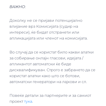
ВАЖНО
:
Доколку не се пријави потенцијално
влијание врз Комисијата (судир на
интереси), ќе бидат отстранети или
апликацијата или членот на комисијата.
Во случај да се користат било какви алатки
за собирање онлајн гласови, идејата /
апликантот автоматски ќе биде
дисквалификуван. Строго е забрането да се
користат алатки како што се ботови,
автоматски генератори на лајкови и сл.
Повеќе детали за партнерите и за самиот
проект
тука
.