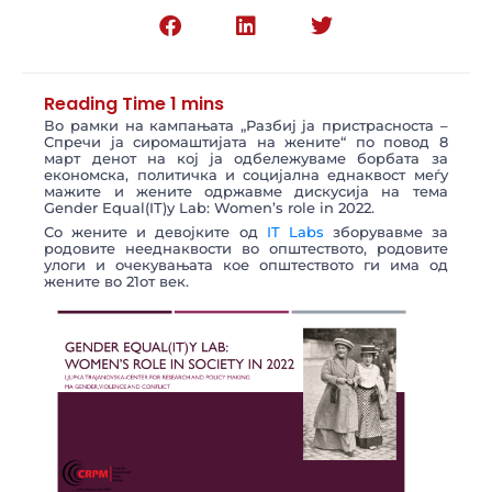
Во рамки на кампањата „Разбиј ја пристрасноста –
Спречи ја сиромаштијата на жените“ по повод 8
март денот на кој ја одбележуваме борбата за
економска, политичка и социјална еднаквост меѓу
мажите и жените одржавме дискусија на тема
Gender Equal(IT)y Lab: Women’s role in 2022.
Со жените и девојките од
IT Labs
зборувавме за
родовите нееднаквости во општеството, родовите
улоги и очекувањата кое општеството ги има од
жените во 21от век.