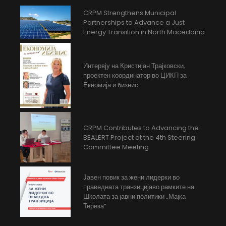
CRPM Strengthens Municipal
Partnerships to Advance a Just
Energy Transition in North Macedonia
Интервју на Кристијан Трајковски,
проектен координатор во ЦИКП за
Екномија и бизнис
CRPM Contributes to Advancing the
BEALERT Project at the 4th Steering
Committee Meeting
Јавен повик за жени лидерки во
праведната транзицијаво рамките на
Школата за јавни политики „Мајка
Тереза“