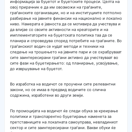
информација за буџетот и буџетските процеси. Целта на
овој прирачник е да им овозможи на граѓаните,
граѓанските организации, но и на институциите потполно
разбирање на јавните финансии на национално и локално
ниво. Намерата е јавноста да се мотивира да учествува и
да влијае со своите активности на креаторите и на
имплементаторите на буџетската политика таа да се
планира и спроведува според потребите на граѓаните. Во
граѓанскиот водич се нудат методи и техники на
следење на трошењето на јавните пари и се охрабруваат
сите заинтересирани граѓани активно да учествуваат во
сите фази на буџетирањето: од планирање, усвојување,
до извршување на буџетот.
Во изработка на водичот се проучени сите релевантни
закони, но се имаа в предвид водичите со слична
содржина, изработени во други земји.
По промоцијата на водичот ќе следи обука за креирање
политики и транспарентно буџетирање наменета за
претставниците на локалната самоуправа, невладиниот
сектор и сите заинтересирани граѓани. Вакви обуки ќе