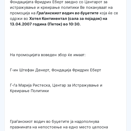
Фондацијата Фридрих Еберт заедно со Центарот за
истражување и креирање политики Ве покануваат на
промоција на
Граѓанскиот водич во буџетите
која ќе се
одржи во
Хотел Континентал (сала за појадок) на
13.04.2007 година (Петок) во 10:30.
На промоцијата воведен збор ќе имаат:
Г-ин Штефан Денерт, Фондација Фридрих Еберт
Г-ѓа Марија Ристеска, Центар за Истражување и
Креирање Политики
Граѓанскиот водич во буџетите ја надополнува
празнината на непостоење на едно место целосна