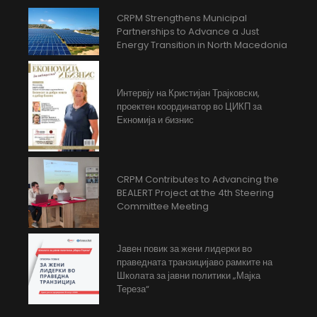
CRPM Strengthens Municipal
Partnerships to Advance a Just
Energy Transition in North Macedonia
Интервју на Кристијан Трајковски,
проектен координатор во ЦИКП за
Екномија и бизнис
CRPM Contributes to Advancing the
BEALERT Project at the 4th Steering
Committee Meeting
Јавен повик за жени лидерки во
праведната транзицијаво рамките на
Школата за јавни политики „Мајка
Тереза“