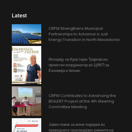
Latest
CRPM Strengthens Municipal
Partnerships to Advance a Just
Energy Transition in North Macedonia
Интервју на Кристијан Трајковски,
проектен координатор во ЦИКП за
Екномија и бизнис
CRPM Contributes to Advancing the
BEALERT Project at the 4th Steering
Committee Meeting
Јавен повик за жени лидерки во
праведната транзицијаво рамките на