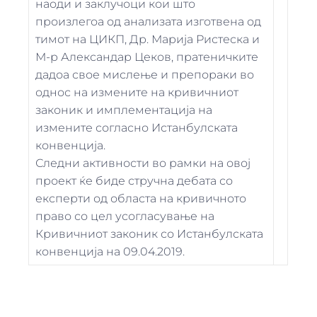
наоди и заклучоци кои ш
то
произлегоа од анализата изготвена од
тимот на ЦИКП, Др. Марија Ристеска и
М-р Александар Цеков, пратеничките
дадоа свое мислење и препораки во
однос на измените на кривичниот
законик и имплементација на
измените согласно Истанбулската
конвенција.
Следни активности во рамки на овој
проект ќе биде стручна дебата со
експерти од областа на кривичното
право со цел усогласување на
Кривичниот законик со Истанбулската
конвенција на 09.04.2019.