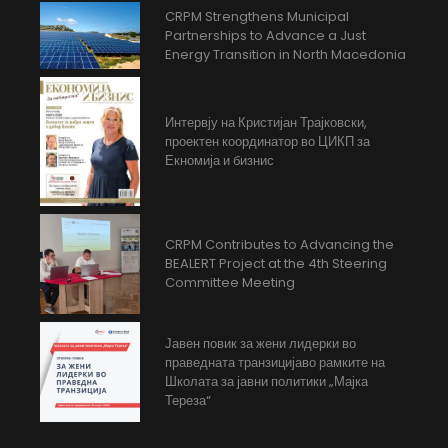
CRPM Strengthens Municipal
Partnerships to Advance a Just
Energy Transition in North Macedonia
Интервју на Кристијан Трајковски,
проектен координатор во ЦИКП за
Екномија и бизнис
CRPM Contributes to Advancing the
BEALERT Project at the 4th Steering
Committee Meeting
Јавен повик за жени лидерки во
праведната транзицијаво рамките на
Школата за јавни политики „Мајка
Тереза“