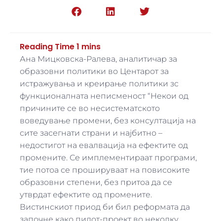
Ана Мицковска-Ралева, аналитичар за
образовни политики во Центарот за
истражувања и креирање политики зс
функционалната неписменост “Некои од
причините се во несистематското
воведување промени, без консултација на
сите засегнати страни и најбитно –
недостигот на евалвација на ефектите од
промените. Се имплементираат програми,
тие потоа се прошируваат на повисоките
образовни степени, без притоа да се
утврдат ефектите од промените.
Вистинскиот приод би бил реформата да
започне како пилот-проект во неколку