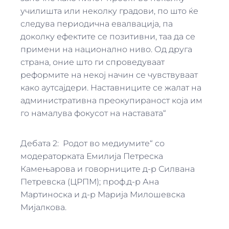
училишта или неколку градови, по што ќе
следува периодична евалвација, па
доколку ефектите се позитивни, таа да се
примени на национално ниво. Од друга
страна, оние што ги спроведуваат
реформите на некој начин се чувствуваат
како аутсајдери. Наставниците се жалат на
административна преокупираност која им
го намалува фокусот на наставата“
Дебата 2: Родот во медиумите“ со
модераторката Емилија Петреска
Камењарова и говорниците д-р Силвана
Петревска (ЦРПМ); проф.д-р Ана
Мартиноска и д-р Марија Милошевска
Мијалкова.