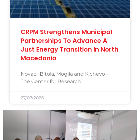
CRPM Strengthens Municipal
Partnerships To Advance A
Just Energy Transition In North
Macedonia
Novaci, Bitola, Mogila and Kichevo –
The Center for Research
27/07/2026