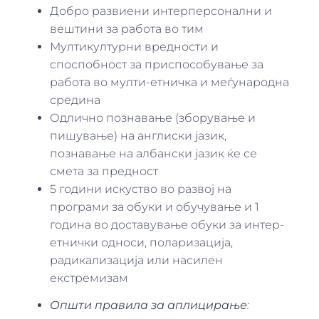
Добро развиени интерперсонални и
вештини за работа во тим
Мултикултурни вредности и
споспобност за приспособување за
работа во мулти-етничка и меѓународна
средина
Одлично познавање (зборување и
пишување) на англиски јазик,
познавање на албански јазик ќе се
смета за предност
5 години искуство во развој на
програми за обуки и обучување и 1
година во доставување обуки за интер-
етнички односи, поларизација,
радикализација или насилен
екстремизам
Општи правила за аплицирање
: