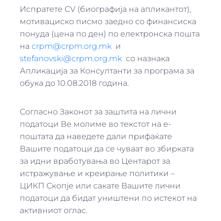
Испратете CV (биографија на апликантот),
мотивациско писмо заедно со финансиска
понуда (цена по ден) по електронска пошта
на
crpm@crpm.org.mk
и
stefanovski@crpm.org.mk
со назнака
Апликација за Консултанти за програма за
обука до 10.08.2018 година.
Согласно Законот за заштита на лични
податоци Ве молиме во текстот на е-
поштата да наведете дали прифаќате
Вашите податоци да се чуваат во збирката
за идни вработувања во Центарот за
истражување и креирање политики –
ЦИКП Скопје или сакате Вашите лични
податоци да бидат уништени по истекот на
активниот оглас.