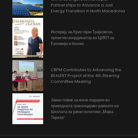
Partnerships to Advance a Just
Energy Transition in North Macedonia
Интервју на Кристијан Трајковски,
проектен координатор во ЦИКП за
Екномија и бизнис
CRPM Contributes to Advancing the
BEALERT Project at the 4th Steering
Committee Meeting
Јавен повик за жени лидерки во
праведната транзицијаво рамките на
Школата за јавни политики „Мајка
Тереза“