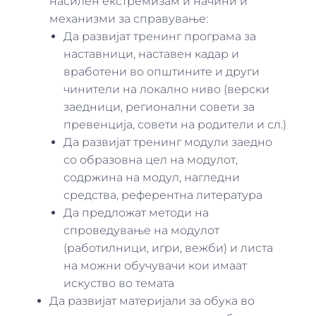
насилен екстремизам и начини и
механизми за справување:
Да развијат тренинг програма за
наставници, наставен кадар и
вработени во општините и други
чинители на локално ниво (верски
заедници, регионални совети за
превенција, совети на родители и сл.)
Да развијат тренинг модули заедно
со образовна цел на модулот,
содржина на модул, нагледни
средства, референтна литература
Да предложат методи на
спроведување на модулот
(работилници, игри, вежби) и листа
на можни обучувачи кои имаат
искуство во темата
Да развијат материјали за обука во