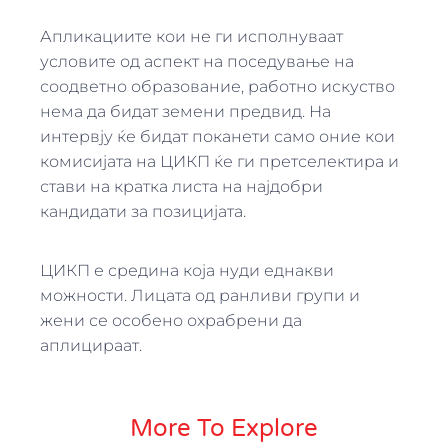
Апликациите кои не ги исполнуваат
условите од аспект на поседување на
соодветно образование, работно искуство
нема да бидат земени предвид. На
интервју ќе бидат поканети само оние кои
комисијата на ЦИКП ќе ги претселектира и
стави на кратка листа на најдобри
кандидати за позицијата.
ЦИКП е средина која нуди еднакви
можности. Лицата од ранливи групи и
жени се особено охрабрени да
аплицираат.
More To Explore