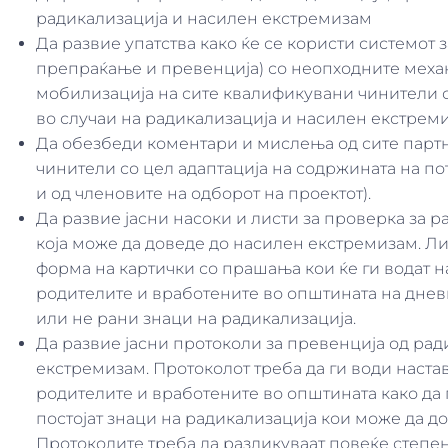
радикализација и насилен екстремизам
Да развие упатства како ќе се користи системот
препраќање и превенција) со неопходните мех
мобилизација на сите квалификувани чинители
во случаи на радикализација и насилен екстрем
Да обезбеди коментари и мислења од сите парт
чинители со цел адаптација на содржината на по
и од членовите на одборот на проектот).
Да развие јасни насоки и листи за проверка за р
која може да доведе до насилен екстремизам. Ли
форма на картички со прашања кои ќе ги водат н
родителите и вработените во општината на дневн
или не рани знаци на радикализација.
Да развие јасни протоколи за превенција од рад
екстремизам. Протоколот треба да ги води наста
родителите и вработените во општината како да 
постојат знаци на радикализација кои може да д
Протоколите треба да разликуваат повеќе степе