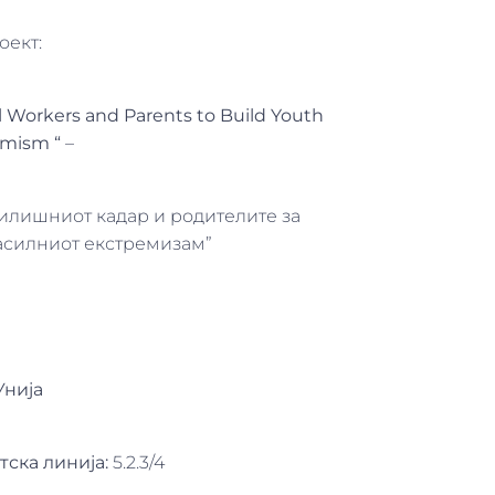
оект:
l Workers and Parents to Build Youth
remism
“
–
чилишниот кадар и родителите за
насилниот екстремизам”
Унија
тска линија:
5.2.3/4