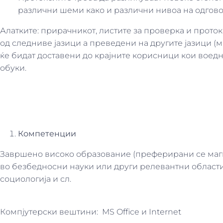
различни шеми како и различни нивоа на одгово
Алатките: прирачникот, листите за проверка и прото
од следниве јазици а преведени на другите јазици (м
ќе бидат доставени до крајните корисници кои воедн
обуки.
Компетенции
Завршено високо образование (преферирани се маги
во безбедносни науки или други релевантни области:
социологија и сл.
Компјутерски вештини: MS Office и Internet