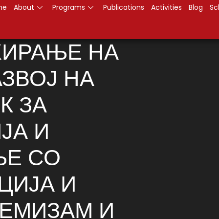
me
About
Programs
Publications
Activities
Blog
Sc
ЖИРАЊЕ НА
АЗВОЈ НА
К ЗА
ЈА И
ЊЕ СО
ЦИЈА И
ЕМИЗАМ И