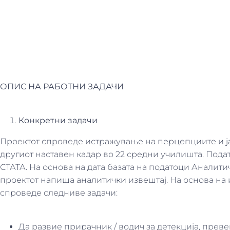
ОПИС НА РАБОТНИ ЗАДАЧИ
Конкретни задачи
Проектот спроведе истражување на перцепциите и ј
другиот наставен кадар во 22 средни училишта. Под
СТАТА. На основа на дата базата на податоци Аналит
проектот напиша аналитички извештај. На основа на и
спроведе следниве задачи:
Да развие прирачник / водич за детекција, прев