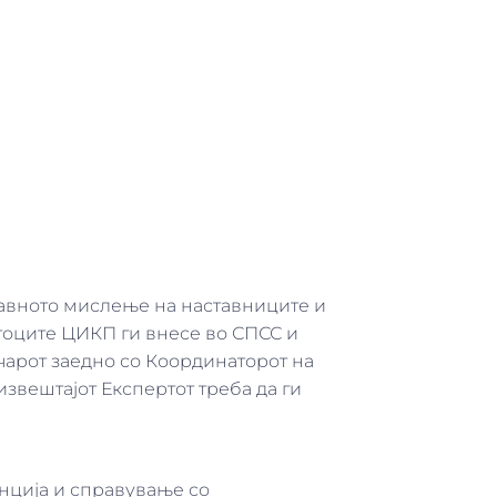
авното мислење на наставниците и
атоците ЦИКП ги внесе во СПСС и
ичарот заедно со Координаторот на
звештајот Експертот треба да ги
енција и справување со