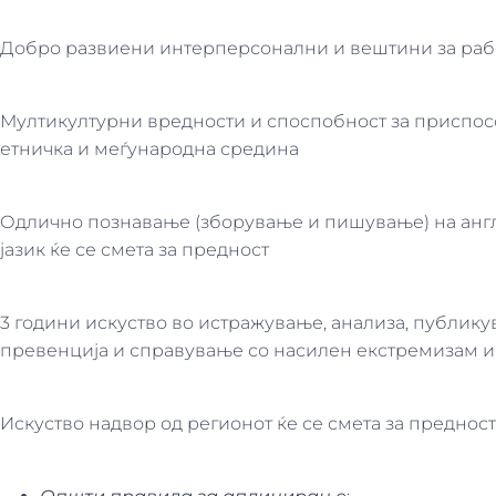
Добро развиени интерперсонални и вештини за рабо
Мултикултурни вредности и споспобност за приспос
етничка и меѓународна средина
Одлично познавање (зборување и пишување) на англ
јазик ќе се смета за предност
3 години искуство во истражување, анализа, публику
превенција и справување со насилен екстремизам и
Искуство надвор од регионот ќе се смета за предност