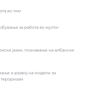
та во тим
обување за работа во мулти-
иски јазик, познавање на албански
вање и развој на модели за
 тероризам