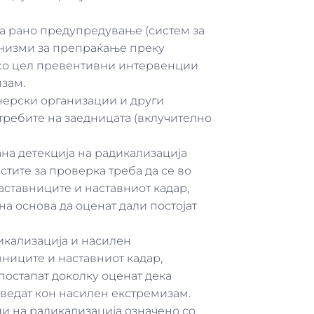
 за рано предупредување (систем за
анизми за препраќање преку
 со цел превентивни интервенции
изам.
нерски организации и други
требите на заедницата (вклучително
ана детекција на радикализација
стите за проверка треба да се во
аставниците и наставниот кадар,
а основа да оценат дали постојат
икализација и насилен
вниците и наставниот кадар,
постапат доколку оценат дека
оведат кон насилен екстремизам.
ни на радикализација означено со