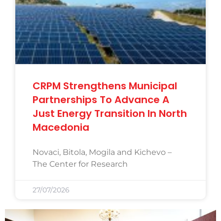
CRPM Strengthens Municipal
Partnerships To Advance A
Just Energy Transition In North
Macedonia
Novaci, Bitola, Mogila and Kichevo –
The Center for Research
27/07/2026