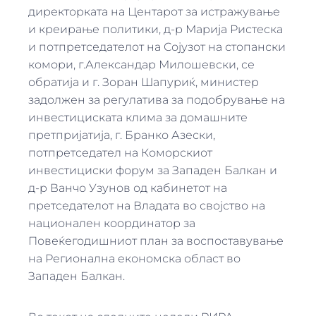
директорката на Центарот за истражување
и креирање политики, д-р Марија Ристеска
и потпретседателот на Сојузот на стопански
комори, г.Александар Милошевски, се
обратија и г. Зоран Шапуриќ, министер
задолжен за регулатива за подобрување на
инвестициската клима за домашните
претпријатија, г. Бранко Азески,
потпретседател на Коморскиот
инвестициски форум за Западен Балкан и
д-р Ванчо Узунов од кабинетот на
претседателот на Владата во својство на
национален координатор за
Повеќегодишниот план за воспоставување
на Регионална економска област во
Западен Балкан.