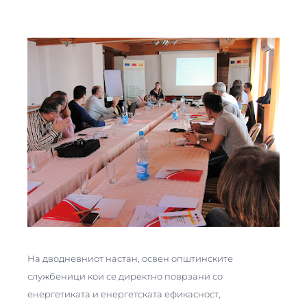
На дводневниот настан, освен општинските
службеници кои се директно поврзани со
енергетиката и енергетската ефикасност,