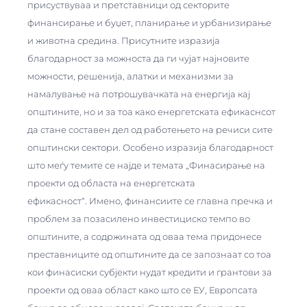
присуствуваа и претставници од секторите
финансирање и буџет, планирање и урбанизирање
и животна средина. Присутните изразија
благодарност за можноста да ги чујат најновите
можности, решенија, алатки и механизми за
намалување на потрошувачката на енергија кај
општините, но и за тоа како енергетската ефикаснсот
да стане составен дел од работењето на речиси сите
општински сектори. Особено изразија благодарност
што меѓу темите се најде и темата „Финасирање на
проекти од областа на енергетската
ефикасност“.
Имено, финансиите се главна пречка и
проблем за позасилено инвестициско темпо во
општините, а содржината од оваа тема придонесе
преставниците од општините да се запознаат со тоа
кои финасиски субјекти нудат кредити и грантови за
проекти од оваа област како што се ЕУ, Европсата