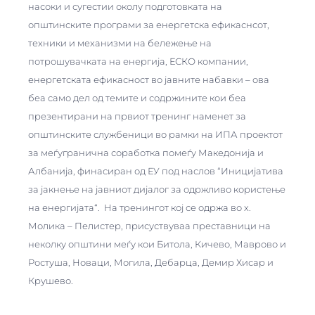
насоки и сугестии околу подготовката на
општинските програми за енергетска ефикаснсот,
техники и механизми на бележење на
потрошувачката на енергија, ЕСКО компании,
енергетската ефикасност во јавните набавки – ова
беа само дел од темите и содржините кои беа
презентирани на првиот тренинг наменет за
општинските службеници во рамки на ИПА проектот
за меѓугранична соработка помеѓу Македонија и
Албанија, финасиран од ЕУ под наслов “Иницијатива
за јакнење на јавниот дијалог за одржливо користење
на енергијата“. На тренингот кој се одржа во х.
Молика – Пелистер, присуствуваа преставници на
неколку општини меѓу кои Битола, Кичево, Маврово и
Ростуша, Новаци, Могила, Дебарца, Демир Хисар и
Крушево.