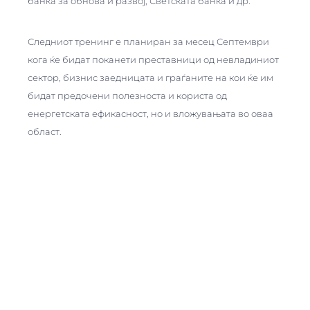
банка за обнова и развој, Светската банка и др.
Следниот тренинг е планиран за месец Септември
кога ќе бидат поканети преставници од невладиниот
сектор, бизнис заедницата и граѓаните на кои ќе им
бидат предочени полезноста и користа од
енергетската ефикасност, но и вложувањата во оваа
област.