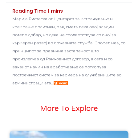
Марија Ристеска од Центарот за истражување и
креирање политики, пак, смета дека овој владин
потег е добар, но дека не соодветствува со оној за
кариерен развој во државната служба. Според неа, со
принципот за правична застапеност што
произлегува од Рамковниот договор, а сега и со
ваквиот начин на вработување се поткопува
постоечкиот систем за кариера на службениците во
администрацијата…
More To Explore