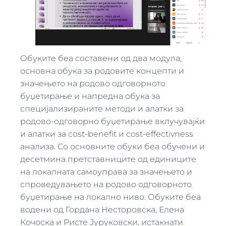
Обуките беа составени од два модула,
основна обука за родовите концепти и
значењето на родово одговорното
буџетирање и напредна обука за
специjализираните методи и алатки за
родово-одговорно буџетирање вклучуваjќи
и алатки за cost-benefit и cost-effectivness
анализа. Со основните обуки беа обучени и
десетмина претставниците од единиците
на локалната самоуправа за значењето и
спроведувањето на родово одговорното
буџетирање на локално ниво. Обуките беа
водени од Гордана Несторовска, Елена
Кочоска и Ристе Јуруковски, истакнати