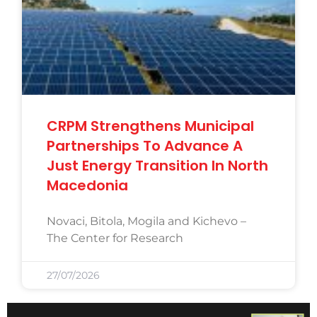
CRPM Strengthens Municipal
Partnerships To Advance A
Just Energy Transition In North
Macedonia
Novaci, Bitola, Mogila and Kichevo –
The Center for Research
27/07/2026