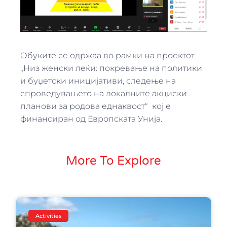
Обуките се одржаа во рамки на проектот
„Низ женски леќи: покревање на политики
и буџетски инициjативи, следење на
спроведувањето на локалните акциски
планови за родова еднаквост“ кој е
финансиран од Европската Унија.
More To Explore
Activities