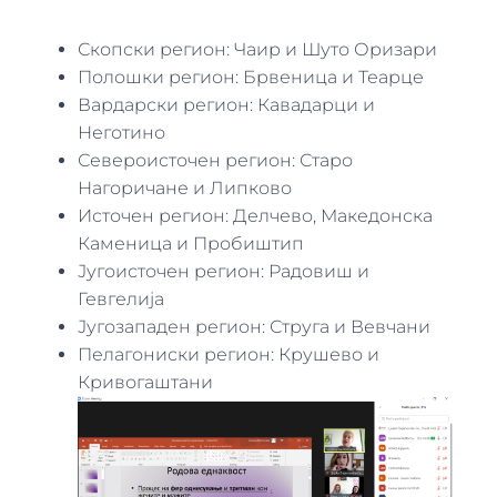
Скопски регион: Чаир и Шуто Оризари
Полошки регион: Брвеница и Теарце
Вардарски регион: Кавадарци и
Неготино
Североисточен регион: Старо
Нагоричане и Липково
Источен регион: Делчево, Македонска
Каменица и Пробиштип
Југоисточен регион: Радовиш и
Гевгелија
Југозападен регион: Струга и Вевчани
Пелагониски регион: Крушево и
Кривогаштани