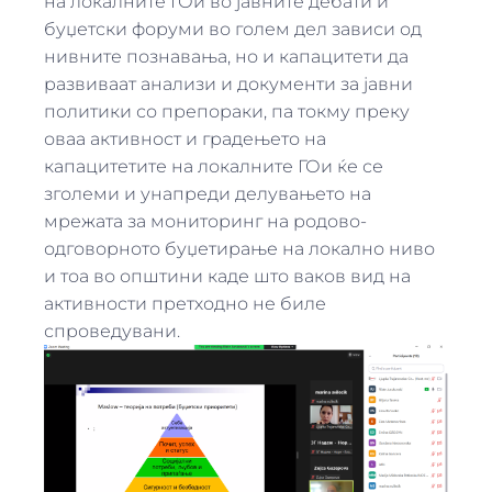
на локалните ГОи во jавните дебати и
буџетски форуми во голем дел зависи од
нивните познавања, но и капацитети да
развиваат анализи и документи за jавни
политики со препораки, па токму преку
оваа активност и градењето на
капацитетите на локалните ГОи ќе се
зголеми и унапреди делувањето на
мрежата за мониторинг на родово-
одговорното буџетирање на локално ниво
и тоа во општини каде што ваков вид на
активности претходно не биле
спроведувани.