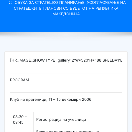
ОБУКА ЗА СТРАТЕШКО ПЛАНИРАЊЕ „УСОГЛАСУВАЊЕ НА
СТРАТЕШКИТЕ ПЛАНОВИ СО БУЏЕТОТ НА РЕПУБЛИКА
МАКЕДОНИЈА
[HR_IMAGE_SHOW:TYPE=gallery12:W=520:H=188:SPEED=1:BG
PROGRAM
Клуб на пратеници, 11 – 15 декември 2006
08:30 –
Регистрација на учесници
08:45
Вовед за процесот на стратешко