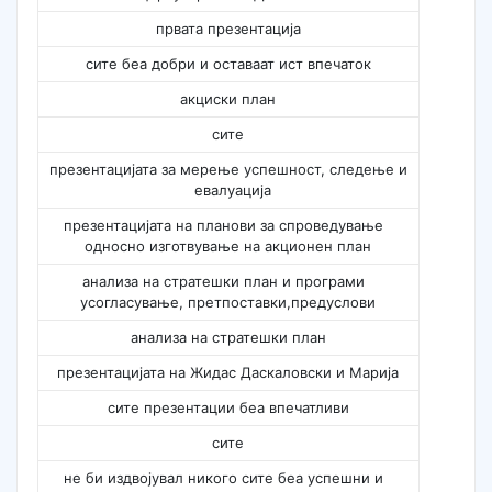
првата презентација
сите беа добри и оставаат ист впечаток
акциски план
сите
презентацијата за мерење успешност, следење и
евалуација
презентацијата на планови за спроведување
односно изготвување на акционен план
анализа на стратешки план и програми
усогласување, претпоставки,предуслови
анализа на стратешки план
презентацијата на Жидас Даскаловски и Марија
сите презентации беа впечатливи
сите
не би издвојувал никого сите беа успешни и