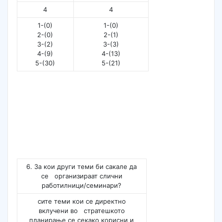
4
4
1-(0)
1-(0)
2-(0)
2-(1)
3-(2)
3-(3)
4-(9)
4-(13)
5-(30)
5-(21)
6. За кои други теми би сакале да
се организираат слични
работилници/семинари?
сите теми кои се директно
вклучени во стратешкото
планирање се секако корисни и