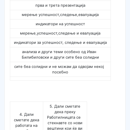
прва и трета презентација
мерење успешност,следење,евалуација
индикатори на успешност
мерење,успешност,следење и евалуација
индикатори за успешност, следење и евалуација
анализа и други теми особено од Иван
Билибиловски и други сите беа солидни
сите беа солидни и не можам да одвојам некој
посебно
5. Дали сметате
дека преку
4. Дали
Работилницата се
сметате дека
стекнавте со нови
работата на
вештини кои ќе ви