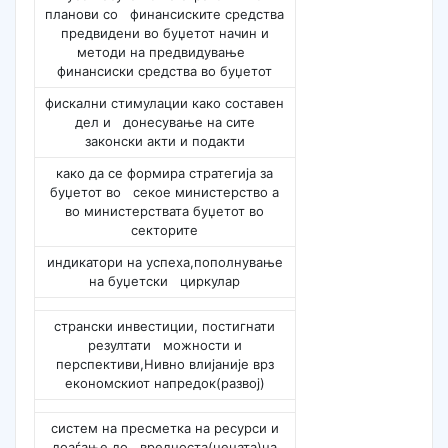
планови со финансиските средства
предвидени во буџетот начин и
методи на предвидување
финансиски средства во буџетот
фискални стимулации како составен
дел и донесување на сите
законски акти и подакти
како да се формира стратегија за
буџетот во секое министерство а
во министерствата буџетот во
секторите
индикатори на успеха,пополнување
на буџетски циркулар
странски инвестиции, постигнати
резултати можности и
перспективи,Нивно влијаније врз
економскиот напредок(развој)
систем на пресметка на ресурси и
доаѓање до вредноста(цената)на