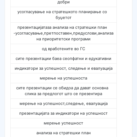
добри
усогласување на стратешкото планирање со
буџетот
презентацијатаза анализа на стратешки план
-усогласување,претпоставен,предуслови,анализа
на приоритетски програми
од вработените во ГС
сите презентации баеа сеопфатни и едукативни
индикатори за успешност, следење и евалуација
мерење на успешноста
сите презентации се обидоа да дават основна
слика за предлогот што се презентира
мерење на успешност,следење, евалуација
презентацијата за индикатори на успешност
мерење успешност
анализа на стратешки план