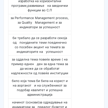
изработка на хоризонтални
програми,развивање на заеднички
функции во С.П
за Performance Management process,
за Quality Management и за
индикатори за успешност
би требало да се разработи секоја
од понудените теми поединечно
со посебен акцент на темата за
индикаторите на успешност
за одделна тема повеќе време ( на
пример еднен ден за една тема за
да може да се обработат
надлежности од повеќе институции
било која тема би била на корист и
на аорганот и на службеникот за
подобар квалитет и успешна
администрација
начинот (основи)за одредување на
индикатори за предлог-бузетот и