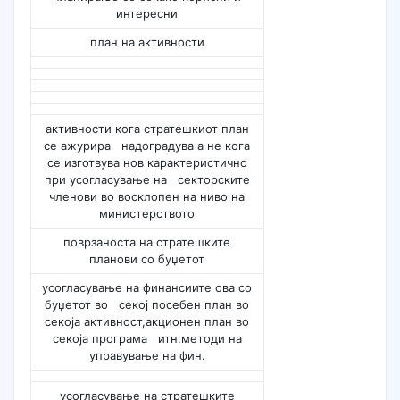
интересни
план на активности
активности кога стратешкиот план
се ажурира надоградува а не кога
се изготвува нов карактеристично
при усогласување на секторските
членови во восклопен на ниво на
министерството
поврзаноста на стратешките
планови со буџетот
усогласување на финансиите ова со
буџетот во секој посебен план во
секоја активност,акционен план во
секоја програма итн.методи на
управување на фин.
усогласување на стратешките