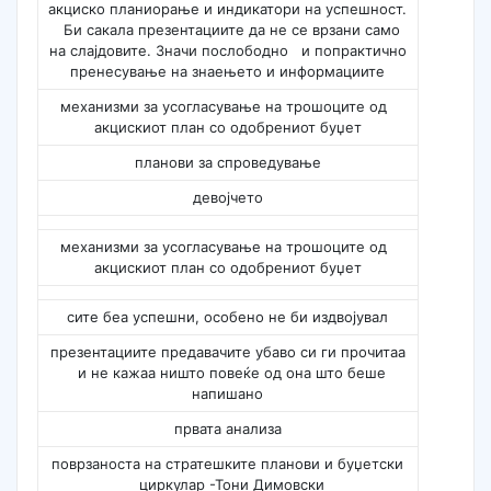
акциско планиорање и индикатори на успешност.
Би сакала презентациите да не се врзани само
на слајдовите. Значи послободно и попрактично
пренесување на знаењето и информациите
механизми за усогласување на трошоците од
акцискиот план со одобрениот буџет
планови за спроведување
девојчето
механизми за усогласување на трошоците од
акцискиот план со одобрениот буџет
сите беа успешни, особено не би издвојувал
презентациите предавачите убаво си ги прочитаа
и не кажаа ништо повеќе од она што беше
напишано
првата анализа
поврзаноста на стратешките планови и буџетски
циркулар -Тони Димовски