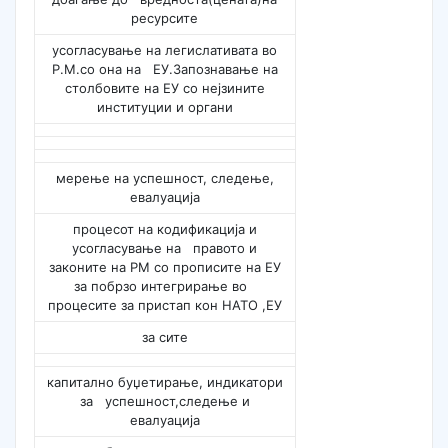
ресурсите
усогласување на легислативата во
Р.М.со она на ЕУ.Запознавање на
столбовите на ЕУ со нејзините
институции и органи
мерење на успешност, следење,
евалуација
процесот на кодификација и
усогласување на правото и
законите на РМ со прописите на ЕУ
за побрзо интегрирање во
процесите за пристап кон НАТО ,ЕУ
за сите
капитално буџетирање, индикатори
за успешност,следење и
евалуација