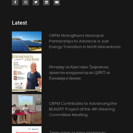
Latest
CRPM Strengthens Municipal
Partnerships to Advance a Just
Energy Transition in North Macedonia
Интервју на Кристијан Трајковски,
проектен координатор во ЦИКП за
Екномија и бизнис
CRPM Contributes to Advancing the
BEALERT Project at the 4th Steering
Committee Meeting
Јавен повик за жени лидерки во