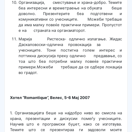
Организација, сместување и храна-добро. Темите
беа интересни и времетраење на обуката беше
доволно. Презентерите беа подготвени и
комуникативни со учесниците. Можеби требаше
да има малку повеќе практични примери. Пропустот
е на страната на органзиаторот.
Марија Ристеска- одлично излагање. Жидас
Даскаловоски-одлична провокација за
учесниците. Тони постигна голем интерес и
поттикна дискусија преку одлично предавање, со
тоа што беа потребни малку повеќе практични
примери.Можеби требаше да се одбере локација
во градот.
Хотел “Romantique”,
Велес
,
5-6
Мај 2007
1. Организацијата беше на најдобро ниво во смисла на
храна, презентации и дискусии помеѓу учесниците.
Научив што е програмски буџет, како се изготвува.
Темите што се презентираа ги задоволи моите