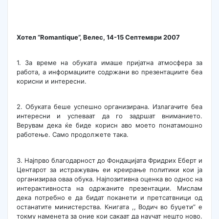
Хотел “Romantique”,
Велес
,
14-15 Септември 2007
1. За време на обуката имаше пријатна атмосфера за
работа, а информациите содржани во презентациите беа
корисни и интересни.
2. Обуката беше успешно организирана. Излагачите беа
интересни и успеваат да го задршат вниманието.
Верувам дека ќе биде корисн аво моето понатамошно
работење. Само продолжете така.
3. Најпрво благодарност до Фондацијата Фридрих Еберт и
Центарот за истражувањ еи креирање политики кои ја
организираа оваа обука. Најпозитивна оценка во однос на
интерактивноста на одржаните презентации. Мислам
дека потребно е да бидат поканети и претсатвници од
останатите министерства. Книгата ,, Водич во буџети” е
токму наменета за оние кои сакаат да научат нешто ново.