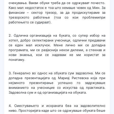
очекувања. Вакви обуки треба да се одржуваат почесто.
Како мал недостаток е тоа што немаше човек од Мин. За
финансии – сектор трезор, за да продискутираме за
трезорското работење (тоа со кои проблемипри
работењето се судираат).
2. Одлична организација на буката, со супер избор на
хотел, добро селектирани учесници, одлични предавачи
се еден мал исклучок. Мене лично ми се допадна
програмата, ми се разјаснија некои дилеми, а стекнав и
нови знаења, кои се надевам ке ми користат за
понатаму.
3. Генерално во однос на обуката сум задоволна. Ми се
допадна презентацијата од Мариај Ристевска која при
нејзиното презентирање успешно го задржуваше
вниманието на учесницие со искуства од практиката.
Задоволна сум и од организацијата на обуката.
4. Сместувањето и исхраната беа на задоволително
ниво. Просторијата каде што се одржуваше обуката беше