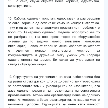
15. Во секој случај обуката беше корисна, едукативна,
конструктивна.
16. Сабота: одличен пристап, едноставен и разговорлив
за сите. Корисно од аспект не само на конкретната тема,
туку и од аспект на аналитичен пристап кон проблемите
воопшто. Генерално одлично. Недела: апсолутно ништо
не разбрав од тоа што презентерот го зборуваше(не
знаеше да го задржи моето внимание (монотона
интонација), непознат терен за мене. Изборот на хотелот
е одличен поради поголемата можност за
комуникацијата и дружење меѓу учесниците (поради
оддалеченоста од домот. Би сакал да учествувам на
следна обука/семинари.
17. Структурата на учесниците на оваа работилница беа
од разни структури кои што се директно заинтересирани
за поставените теми и учесници кои се извршители, ова
дава одличен резултат за презентација на сопствената
проблематика. Техничката организација беше на одлично
ниво. Атмосферата беше релаксирачка, го задржа моето
внимание целосно. Едукацијата за мене како личност