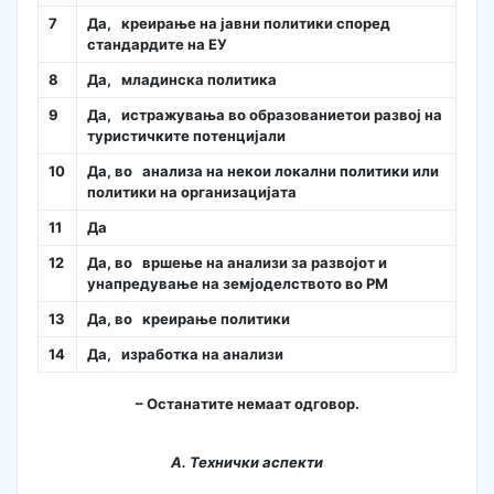
7
Да, креирање на јавни политики според
стандардите на ЕУ
8
Да, младинска политика
9
Да, истражувања во образованиетои развој на
туристичките потенцијали
10
Да, во анализа на некои локални политики или
политики на организацијата
11
Да
12
Да, во вршење на анализи за развојот и
унапредување на земјоделството во РМ
13
Да, во креирање политики
14
Да, изработка на анализи
– Останатите немаат одговор.
А. Технички аспекти