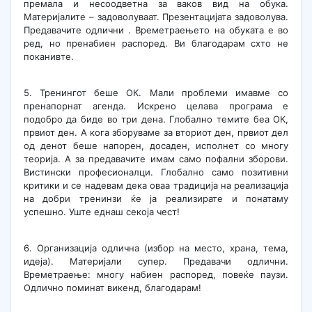
премала и несоодветна за ваков вид на обука.
Материјалите – задоволуваат. Презентацијата задоволува.
Предавачите одлични . Времетраењето на обуката е во
ред, но пренабиен распоред. Ви благодарам схто не
поканивте.
5. Тренингот беше ОК. Мали проблеми имавме со
пренапорнат агенда. Искрено целава програма е
подобро да биде во три дена. Глобално темите беа ОК,
првиот ден. А кога зборуваме за вториот ден, првиот дел
од денот беше напорен, досаден, исполнет со многу
теорија. А за предавачите имам само пофални зборови.
Вистински професионалци. Глобално само позитивни
критики и се надевам дека оваа традиција на реализација
на добри тренинзи ќе ја реализирате и понатаму
успешно. Уште еднаш секоја чест!
6. Организација одлична (избор на место, храна, тема,
идеја). Материјали супер. Предавачи одлични.
Времетраење: многу набиен распоред, повеќе паузи.
Одлично поминат викенд, благодарам!