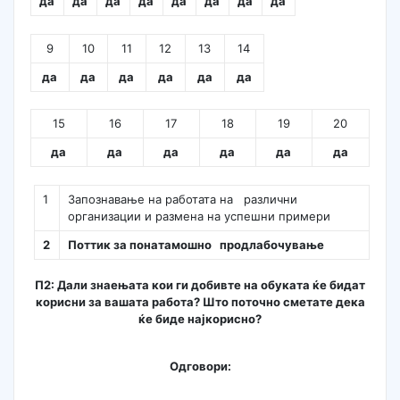
да
да
да
да
да
да
да
да
9
10
11
12
13
14
да
да
да
да
да
да
15
16
17
18
19
20
да
да
да
да
да
да
1
Запознавање на работата на различни
организации и размена на успешни примери
2
Поттик за понатамошно продлабочување
П
2:
Дали знаењата кои ги добивте на обуката ќе бидат
корисни за вашата работа? Што поточно сметате дека
ќе биде најкорисно?
Одговори: