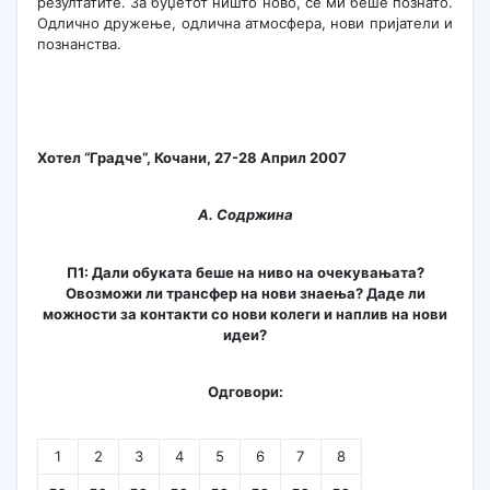
резултатите. За буџетот ништо ново, се ми беше познато.
Одлично дружење, одлична атмосфера, нови пријатели и
познанства.
Хотел “
Градче
“,
Кочани
,
27-28
Април 2007
А. Содржина
П1: Дали обуката беше на ниво на очекувањата?
Овозможи ли трансфер на нови знаења? Даде ли
можности за контакти со нови колеги и наплив на нови
идеи?
Одговори:
1
2
3
4
5
6
7
8