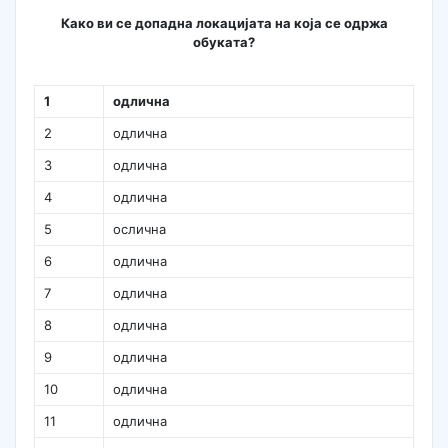
Како ви се допадна локацијата на која се одржа
обуката?
1
одлична
2
одлична
3
одлична
4
одлична
5
ослична
6
одлична
7
одлична
8
одлична
9
одлична
10
одлична
11
одлична