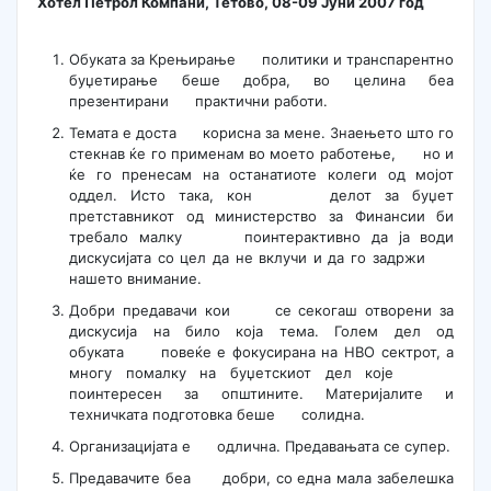
Хотел Петрол Компани, Тетово, 08-09 Јуни 2007 год
Обуката за Крењирање политики и транспарентно
буџетирање беше добра, во целина беа
презентирани практични работи.
Темата е доста корисна за мене. Знаењето што го
стекнав ќе го применам во моето работење, но и
ќе го пренесам на останатиоте колеги од мојот
оддел. Исто така, кон делот за буџет
претставникот од министерство за Финансии би
требало малку поинтерактивно да ја води
дискусијата со цел да не вклучи и да го задржи
нашето внимание.
Добри предавачи кои се секогаш отворени за
дискусија на било која тема. Голем дел од
обуката повеќе е фокусирана на НВО сектрот, а
многу помалку на буџетскиот дел које
поинтересен за општините. Материјалите и
техничката подготовка беше солидна.
Организацијата е одлична. Предавањата се супер.
Предавачите беа добри, со една мала забелешка