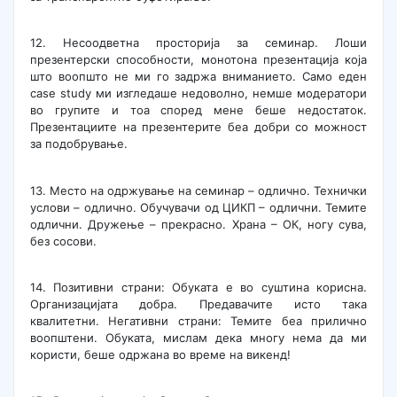
12. Несоодветна просторија за семинар. Лоши
презентерски способности, монотона презентација која
што воопшто не ми го задржа вниманието. Само еден
case study ми изгледаше недоволно, немше модератори
во групите и тоа според мене беше недостаток.
Презентациите на презентерите беа добри со можност
за подобрување.
13. Место на одржување на семинар – одлично. Технички
услови – одлично. Обучувачи од ЦИКП – одлични. Темите
одлични. Дружење – прекрасно. Храна – ОК, ногу сува,
без сосови.
14. Позитивни страни: Обуката е во суштина корисна.
Организацијата добра. Предавачите исто така
квалитетни. Негативни страни: Темите беа прилично
воопштени. Обуката, мислам дека многу нема да ми
користи, беше одржана во време на викенд!