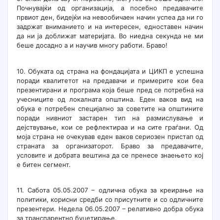
Почнувајќи од организација, а посебно предавачите
првиот ден, бидејќи на невообичаен начин успеа да ни го
задржат вниманието и на интересен, едноставен начин
да ни ја доближат материјата. Во ниедна секунда не ми
беше досадно а и научив многу работи. Браво!
10. Обуката од страна на фондацијата и ЦИКП е успешна
поради квалитетот на предавачи и примерите кои беа
презентирани и програма која беше пред се потребна на
учесниците од локалната општина. Еден ваков вид на
обука е потребен специјално за советите на општините
поради нивниот застарен тип на размислување и
дејствување, кои се рефлектираа и на сите граѓани. Од
моја страна не очекував еден ваков сериозен пристап од
страната за организаторот. Браво за предавачите,
условите и добрата вештина да се пренесе знаењето кој
е битен сегмент.
11. Сабота 05.05.2007 – одлична обука за креирање на
политики, корисни средби со присутните и со одличните
презентери. Недела 06.05.2007 – релативно добра обука
за транспарентно буџетирање.