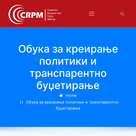
Обука за креирање
политики и
транспарентно
буџетирање
Home
Обука за креирање политики и транспарентно
буџетирање