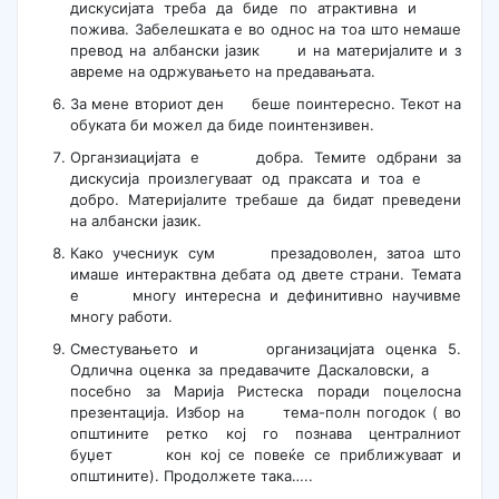
дискусијата треба да биде по атрактивна и
пожива. Забелешката е во однос на тоа што немаше
превод на албански јазик и на материјалите и з
авреме на одржувањето на предавањата.
За мене вториот ден беше поинтересно. Текот на
обуката би можел да биде поинтензивен.
Органзиацијата е добра. Темите одбрани за
дискусија произлегуваат од праксата и тоа е
добро. Материјалите требаше да бидат преведени
на албански јазик.
Како учесниук сум презадоволен, затоа што
имаше интерактвна дебата од двете страни. Темата
е многу интересна и дефинитивно научивме
многу работи.
Сместувањето и организацијата оценка 5.
Одлична оценка за предавачите Даскаловски, а
посебно за Марија Ристеска поради поцелосна
презентација. Избор на тема-полн погодок ( во
општините ретко кој го познава централниот
буџет кон кој се повеќе се приближуваат и
општините). Продолжете така…..