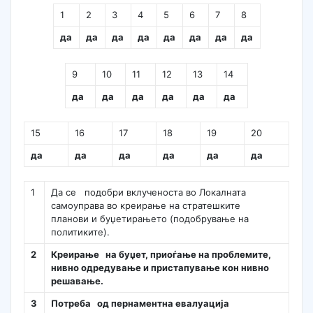
1
2
3
4
5
6
7
8
да
да
да
да
да
да
да
да
9
10
11
12
13
14
да
да
да
да
да
да
15
16
17
18
19
20
да
да
да
да
да
да
1
Да се подобри вклученоста во Локалната
самоуправа во креирање на стратешките
планови и буџетирањето (подобрување на
политиките).
2
Креирање на буџет, приоѓање на проблемите,
нивно одредување и пристапување кон нивно
решавање.
3
Потреба од пернаментна евалуација