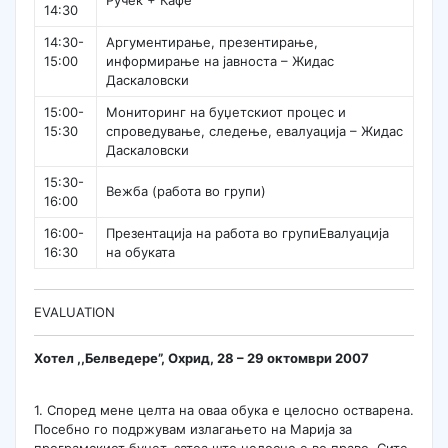
Ручек + Кафе
14:30
14:30-
Аргументирање, презентирање,
15:00
информирање на јавноста – Жидас
Даскаловски
15:00-
Мониторинг на буџетскиот процес и
15:30
спроведување, следење, евалуација – Жидас
Даскаловски
15:30-
Вежба (работа во групи)
16:00
16:00-
Презентација на работа во групиЕвалуација
16:30
на обуката
EVALUATION
Хотел ,,Белведере”, Охрид, 28 – 29 октомври 2007
1. Според мене целта на оваа обука е целосно остварена.
Посебно го подржувам излагањето на Марија за
програмскиот буџет, затоа што целосно е во право. Сите