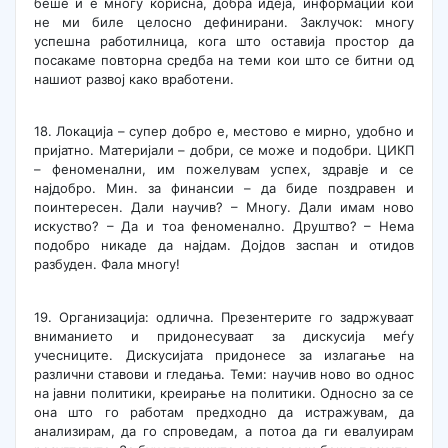
беше и е многу корисна, добра идеја, информации кои
не ми биле целосно дефинирани. Заклучок: многу
успешна работилница, кога што оставија простор да
посакаме повторна средба на теми кои што се битни од
нашиот развој како вработени.
18. Локација – супер добро е, местово е мирно, удобно и
пријатно. Материјали – добри, се може и подобри. ЦИКП
– феноменални, им пожелувам успех, здравје и се
најдобро. Мин. за финансии – да биде поздравен и
поинтересен. Дали научив? – Многу. Дали имам ново
искуство? – Да и тоа феноменално. Друштво? – Нема
подобро никаде да најдам. Дојдов заспан и отидов
разбуден. Фала многу!
19. Организација: одлична. Презентерите го задржуваат
вниманието и придонесуваат за дискусија меѓу
учесниците. Дискусијата придонесе за излагање на
различни ставови и гледања. Теми: научив ново во однос
на јавни политики, креирање на политики. Односно за се
она што го работам предходно да истражувам, да
анализирам, да го спроведам, а потоа да ги евалуирам