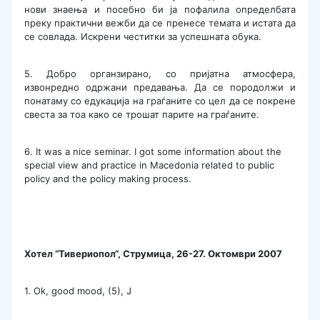
нови знаења и посебно би ја пофалила определбата
преку практични вежби да се пренесе темата и истата да
се совлада. Искрени честитки за успешната обука.
5. Добро органзирано, со пријатна атмосфера,
извонредно одржани предавања. Да се породолжи и
понатаму со едукација на граѓаните со цел да се покрене
свеста за тоа како се трошат парите на граѓаните.
6. It was a nice seminar. I got some information about the
special view and practice in Macedonia related to public
policy and the policy making process.
Хотел
“
Тивериопол
“
, Струмица
,
26-27. Октомври 2007
1. Ok, good mood, (5), J