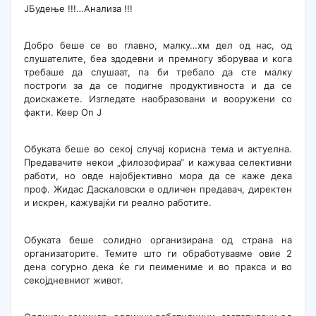
JБудење !!!…Анализа !!!
Добро беше се во главно, малку…хм дел од нас, од
слушателите, беа здодевни и премногу зборуваа и кога
требаше да слушаат, па би требало да сте малку
построги за да се подигне продуктивноста и да се
доискажете. Изгледате наобразовани и вооружени со
факти. Keep On J
Обуката беше во секој случај корисна тема и актуелна.
Предавачите некои „филозофираа“ и кажуваа селективни
работи, но овде најобјективно мора да се каже дека
проф. Жидас Даскаловски е одличен предавач, директен
и искрен, кажувајќи ги реално работите.
Обуката беше солидно организирана од страна на
организаторите. Темите што ги обработувавме овие 2
дена согурно дека ќе ги пеимениме и во пракса и во
секојдневниот живот.