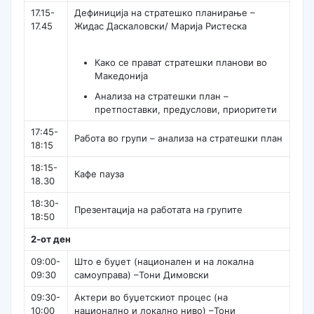
17.15-
Дефиниција на стратешко планирање –
17.45
Жидас Даскаловски/ Марија Ристеска
Како се прават стратешки планови во
Македонија
Анализа на стратешки план –
претпоставки, предуслови, приоритети
17:45-
Работа во групи – анализа на стратешки план
18:15
18:15-
Кафе пауза
18.30
18:30-
Презентација на работата на групите
18:50
2-от ден
09:00-
Што е буџет (национален и на локална
09:30
самоуправа) –Тони Димовски
09:30-
Актери во буџетскиот процес (на
10:00
национално и локално ниво) –Тони