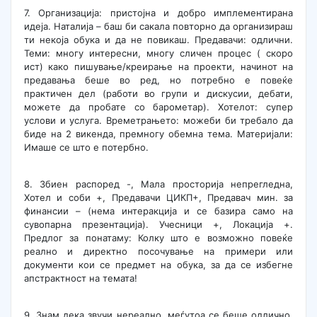
7. Организација: пристојна и добро имплементирана
идеја. Наталија – баш би сакала повторно да организираш
ти некоја обука и да не повикаш. Предавачи: одлични.
Теми: многу интересни, многу сличен процес ( скоро
ист) како пишување/креирање на проекти, начинот на
предавања беше во ред, но потребно е повеќе
практичен дел (работи во групи и дискусии, дебати,
можете да пробате со барометар). Хотелот: супер
услови и услуга. Времетрањето: можеби би требало да
биде на 2 викенда, премногу обемна тема. Материјали:
Имаше се што е потербно.
8. Збиен распоред -, Мала просторија непрегледна,
Хотел и соби +, Предавачи ЦИКП+, Предавач мин. за
финансии – (нема интеракција и се базира само на
сувопарна презентација). Учесници +, Локација +.
Предлог за понатаму: Колку што е возможно повеќе
реално и директно посочување на примери или
документи кои се предмет на обука, за да се избегне
апстрактност на темата!
9. Знам дека звучи нереално, меѓутоа се беше одлично.