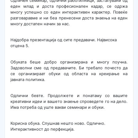
Одличен семинар, одлични работилници, застапувани од
еден млад и доста професионален кадар, се одржа
многу успешно со еден интерактивен карактер. Повеќе
разговаравме и ни беа пренесени доста знаења на еден
многу достапен начин за нас.
Најдобра презентација од сите предавачи. Највисока
отцена 5.
Обуката беше добро организирана и многу поучна.
Задоволни сме од предавачите. Би требало почесто да
се организираат обуки од областа на креирање на
јавната политика.
Одлични бевте. Продолжете и понатаму со вашите
креативни идеи и вашето знаење спроведете го на дело.
Има потреба од уште вакви семинари и обуки.
Корисна обука. Слушнав нешто ново. Одлично.
Интерактивност до перфекција.