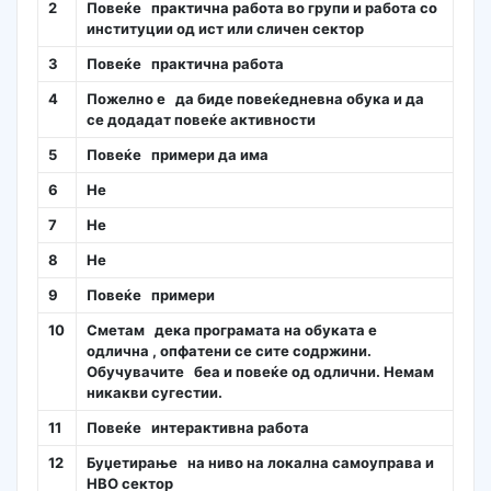
2
Повеќе практична работа во групи и работа со
институции од ист или сличен сектор
3
Повеќе практична работа
4
Пожелно е да биде повеќедневна обука и да
се додадат повеќе активности
5
Повеќе примери да има
6
Не
7
Не
8
Не
9
Повеќе примери
10
Сметам дека програмата на обуката е
одлична , опфатени се сите содржини.
Обучувачите беа и повеќе од одлични. Немам
никакви сугестии.
11
Повеќе интерактивна работа
12
Буџетирање на ниво на локална самоуправа и
НВО сектор