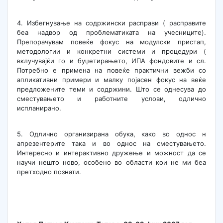
4. Избегнување на содржински расправи ( расправите
беа надвор од проблематиката на учесниците).
Препорачувам повеќе фокус на модулски пристап,
методологии и конкретни системи и процедури (
вклучувајќи го и буџетирањето, ИПА фондовите и сл.
Потребно е примена на повеќе практични вежби со
апликативни примери и малку појасен фокус на веќе
предложените теми и содржини. Што се однесува до
сместувањето и работните услови, одлично
испланирано.
5. Одлично организирана обука, како во однос н
апрезентерите така и во однос на сместувањето.
Интересно и интерактивно дружење и можност да се
научи нешто ново, особено во области кои не ми беа
претходно познати.