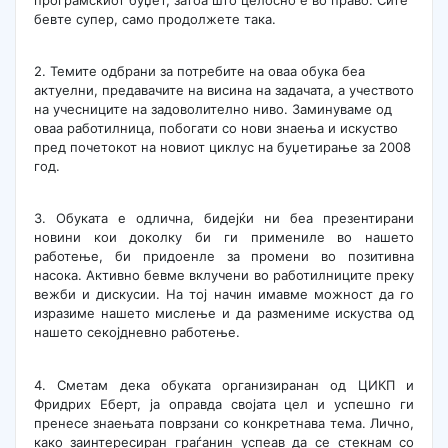
бевте супер, само продолжете така.
2. Темите одбрани за потребите на оваа обука беа
актуелни, предавачите на висина на задачата, а учеството
на учесниците на задоволително ниво. Заминуваме од
оваа работилница, побогати со нови знаења и искуство
пред почетокот на новиот циклус на буџетирање за 2008
год.
3. Обуката е одлична, бидејќи ни беа презентирани
новини кои доколку би ги примениле во нашето
работење, би придоенле за промени во позитивна
насока. Активно бевме вклучени во работилниците преку
вежби и дискусии. На тој начин имавме можност да го
изразиме нашето мислење и да размениме искуства од
нашето секојдневно работење.
4. Сметам дека обуката организиранан од ЦИКП и
Фридрих Еберт, ја оправда својата цел и успешно ги
пренесе знаењата поврзани со конкретнава тема. Лично,
како заинтересиран граѓанин успеав да се стекнам со