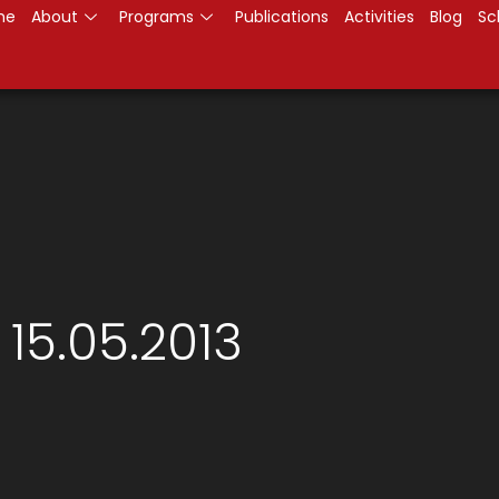
me
About
Programs
Publications
Activities
Blog
Sc
15.05.2013