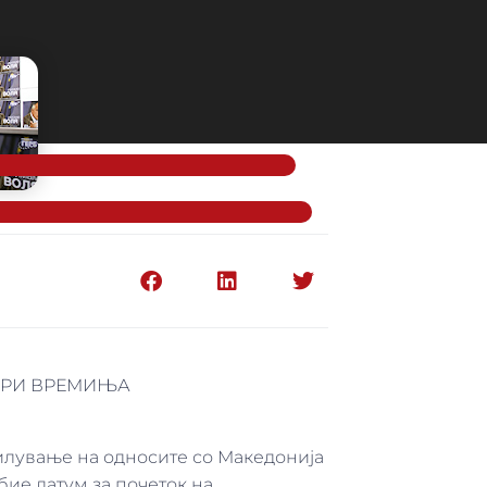
БРИ ВРЕМИЊА
силување на односите со Македонија
обие датум за почеток на