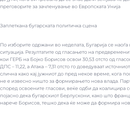
преговорите за зачленување во Европската Унија
Заплеткана бугарската политичка сцена
По изборите одржани во неделата, Бугарија се наоѓа
ситуација. Резултатите од гласањето на предвремен
кои ГЕРБ на Бојко Борисов освои 30,53 отсто од гласов
ДПС – 11,22, а Атака – 7,31 отсто го доведуваат источни
слична како кај јужниот до пред некое време, кога по
не е извесно ништо за формирањето нова влада. Парти
според освоените гласови, веќе одби да коалицира со
појасно дека бугарскиот Берлускони, како што фран
нарече Борисов, тешко дека ќе може да формира нов