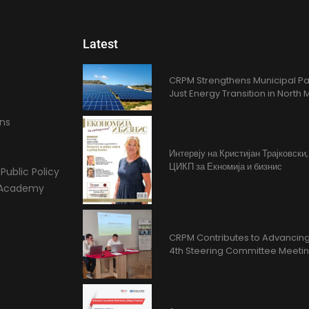
Latest
CRPM Strengthens Municipal Pa
Just Energy Transition in Nort
ons
Интервју на Кристијан Трајковски
ЦИКП за Екномија и бизнис
Public Policy
l Academy
CRPM Contributes to Advancing 
4th Steering Committee Meeti