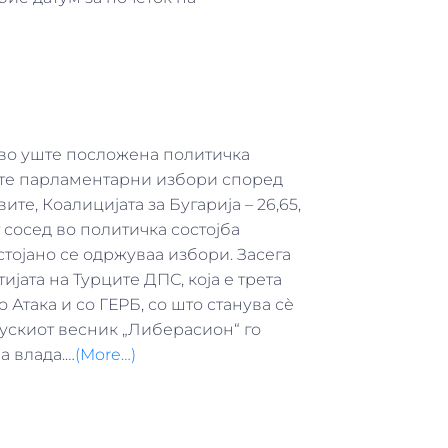
 во уште посложена политичка
ите парламентарни избори според
ите, Коалицијата за Бугарија – 26,65,
от сосед во политичка состојба
стојано се одржуваа избори. Засега
јата на Турците ДПС, која е трета
 Атака и со ГЕРБ, со што станува сѐ
цускиот весник „Либерасион“ го
а влада.…
(More…)