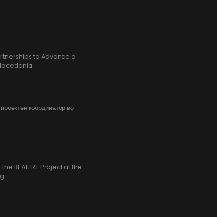
rtnerships to Advance a
h Macedonia
, проектен координатор во
the BEALERT Project at the
ng