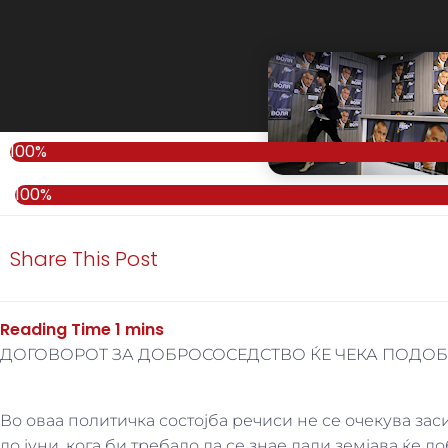
100%
100%
Share This Post
ДОГОВОРОТ ЗА ДОБРОСОСЕДСТВО ЌЕ ЧЕКА ПОДО
Во оваа политичка состојба речиси не се очекува за
до јуни, кога би требало да се знае дали земјава ќе д