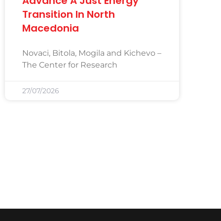
Advance A Just Energy
Transition In North
Macedonia
Novaci, Bitola, Mogila and Kichevo –
The Center for Research
27/07/2026