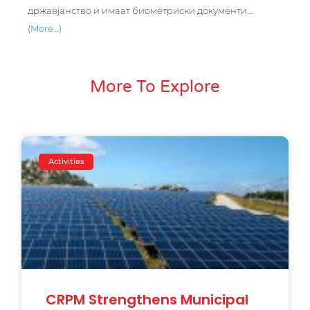
државјанство и имаат биометриски документи…
(
More…)
More To Explore
Activities
CRPM Strengthens Municipal