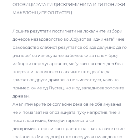
ОПОЗИЦИЈАТА ГИ ДИСКРИМИНИРА И ГИ ПОНИЖИ
МАКЕДОНЦИТЕ ОД ПУСТЕЦ
Лошите резултати постигнати на локалните избори
донесоа незадоволство во „Сојузот за иднината“, чие
раководство слабиот резултат се обиде делумно да го
„испере“ со изнесување забелешки за голем број
изборни нерегуларности, меѓу кои поголем дел беа
поврзани наводно со гласачите што доаѓаа да
гласаат од други држави, а не живеат тука, како на
пример, оние од Пустец, но и од западноевропските
држави.
Аналитичарите се согласни дека овие обвинувања
не ѝ помагаат на опозицијата, туку напротив, тие ѝ
носат лош имиџ, бидејќи тврдењата се
дискриминаторски кон правото на глас на сите оние
граѓани на Македонија што поседуваат македонско