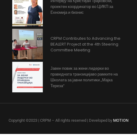
Интервју на Кристијан Трајковски,
проектен координатор во ЦИКП за
Екномија и бизнис
CRPM Contributes to Advancing the
BEALERT Project at the 4th Steering
Committee Meeting
Јавен повик за жени лидерки во
праведната транзицијаво рамките на
Школата за јавни политики „Мајка
Тереза“
Copyright ©2023 | CRPM – All rights reserved | Developed by
MOTION