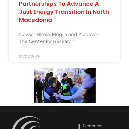
Partnerships To Advance A
Just Energy Transition In North
Macedonia
Novaci, Bitola, Mogila and Kichevo –
The Center for Research
27/07/2026