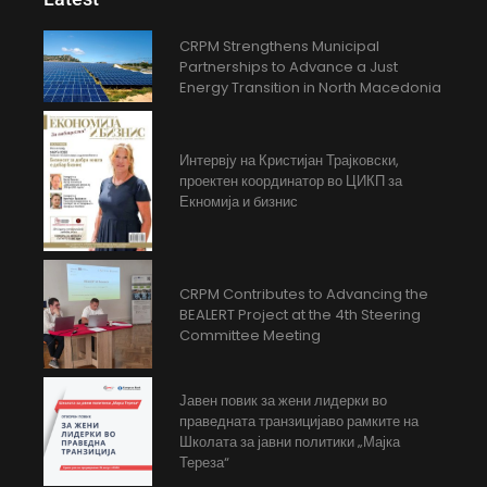
CRPM Strengthens Municipal
Partnerships to Advance a Just
Energy Transition in North Macedonia
Интервју на Кристијан Трајковски,
проектен координатор во ЦИКП за
Екномија и бизнис
CRPM Contributes to Advancing the
BEALERT Project at the 4th Steering
Committee Meeting
Јавен повик за жени лидерки во
праведната транзицијаво рамките на
Школата за јавни политики „Мајка
Тереза“