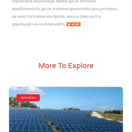
скриената економија, треба да се зголеми
вработеноста, да се зголеми даночната дисциплина,
да има поголема контрола, како и свесност и
едукација на населението…
More To Explore
Activities