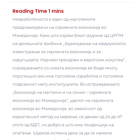
Невработеноста е еден од најголемите
предизвикувачи на скриената економија во
Македонија. Како што изјави Емил Шурков од ЦРПМ
на денешната трибина „Зајакнување на медиумското
известување за скриената економија и за
корупцијата: Најнови трендови и европски искуства“,
справувањето со сивата економија ќе биде многу
поуспешно ако има поголема соработка и поголема
поврзаност меѓу институциите. Во истражувањето
„Економија на маглини и на сенки – скриената
економија во Македонија“, уделот на скриената
економија во Македонија, во зависност од
користениот метод на мерење, се движи од 24 до 47
отсто од БДП, но добро е што има тенденција на
опаѓање. Шурков истакна дека за да се намали