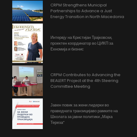
CRPM Strengthens Municipal
Partnerships to Advance a Just
Energy Transition in North Macedonia
Интервју на Кристијан Трајковски,
проектен координатор во ЦИКП за
Екномија и бизнис
CRPM Contributes to Advancing the
BEALERT Project at the 4th Steering
Committee Meeting
Јавен повик за жени лидерки во
праведната транзицијаво рамките на
Школата за јавни политики „Мајка
Тереза“