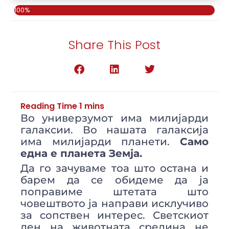
100%
Share This Post
Во универзумот има милијарди
галаксии. Во нашата галаксија
има милијарди планети.
Само
една е планета Земја.
Да го зачуваме тоа што остана и
барем да се обидеме да ја
поправиме штетата што
човештвото ја направи исклучиво
за сопствен интерес. Светскиот
ден на животната средина не