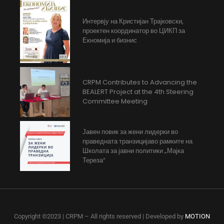
Интервју на Кристијан Трајковски,
проектен координатор во ЦИКП за
Екномија и бизнис
CRPM Contributes to Advancing the
BEALERT Project at the 4th Steering
Committee Meeting
Јавен повик за жени лидерки во
праведната транзицијаво рамките на
Школата за јавни политики „Мајка
Тереза“
Copyright ©2023 | CRPM – All rights reserved | Developed by
MOTION