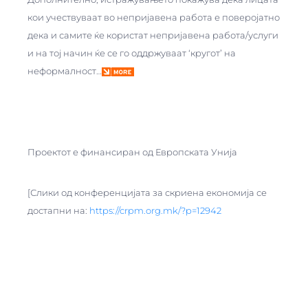
кои учествуваат во непријавена работа е поверојатно
дека и самите ќе користат непријавена работа/услуги
и на тој начин ќе се го оддржуваат ‘кругот’ на
неформалност…
Проектот е финансиран од Европската Унија
[Слики од конференцијата за скриена економија се
достапни на:
https://crpm.org.mk/?p=12942