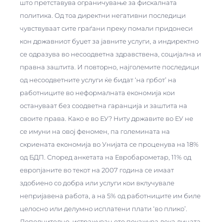
што претставува ограничување за фискалната
политика. Од тоа директни негативни последици
чувствуваат сите граѓани преку помали придонеси
кон државниот буџет за јавните услуги, а индиректно
се одразува во несоодветна здравствена, социјална и
правна заштита. И повторно, најголемите последици
од несоодветните услуги ќе бидат ‘на грбот’ на
работниците во неформалната економија кои
остануваат без соодветна гаранција и заштита на
своите права. Како е во ЕУ? Ниту државите во ЕУ не
се имуни на овој феномен, па големината на
скриената економија во Унијата се проценува на 18%
од БДП. Според анкетата на Евробарометар, 11% од
европјаните во текот на 2007 година се имаат
здобиено со добра или услуги кои вклучувале
непријавена работа, а на 5% од работниците им биле
целосно или делумно исплатени плати ‘во плико’.
Дополнително, истражувањето покажува дека лицата