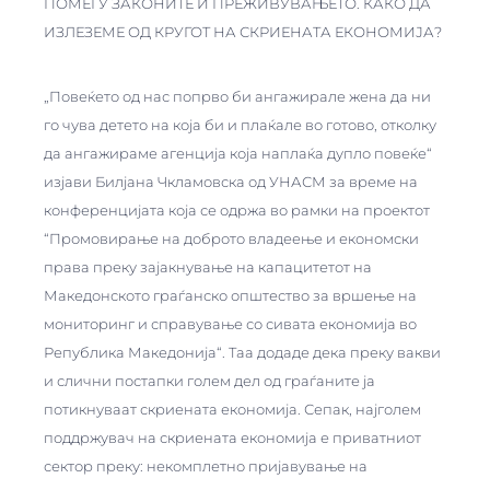
ПОМЕЃУ ЗАКОНИТЕ И ПРЕЖИВУВАЊЕТО. КАКО ДА
ИЗЛЕЗЕМЕ ОД КРУГОТ НА СКРИЕНАТА ЕКОНОМИЈА?
„Повеќето од нас попрво би ангажирале жена да ни
го чува детето на која би и плаќале во готово, отколку
да ангажираме агенција која наплаќа дупло повеќе“
изјави Билјана Чкламовска од УНАСМ за време на
конференцијата која се одржа во рамки на проектот
“Промовирање на доброто владеење и економски
права преку зајакнување на капацитетот на
Македонското граѓанско општество за вршење на
мониторинг и справување со сивата економија во
Република Македонија“. Таа додаде дека преку вакви
и слични постапки голем дел од граѓаните ја
потикнуваат скриената економија. Сепак, најголем
поддржувач на скриената економија е приватниот
сектор преку: некомплетно пријавување на