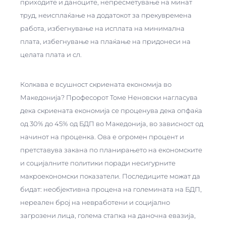
приходите и даноците, непресметување на минат
труд, неисплаќање на додатокот за прекувремена
работа, избегнување на исплата на минимална
плата, избегнување на плаќање на придонеси на
целата плата и сл.
Колкава е всушност скриената економија во
Македонија? Професорот Томе Неновски нагласува
дека скриената економија се проценува дека опфаќа
од 30% до 45% од БДП во Македонија, во зависност од
начинот на проценка. Ова е огромен процент и
претставува закана по планирањето на економските
и социјалните политики поради несигурните
макроекономски показатели. Последиците можат да
бидат: необјективна процена на големината на БДП,
нереален број на невработени и социјално
загрозени лица, голема стапка на даночна евазија,