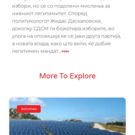
избори, но се со подолени мислења за
нивниот легитимитет. Според
политикологот Жидас Даскаловски,
доколку СДСМ ги бојкотира изборите, во
улога на опозиција ќе се јави друга партија,
а новата влада, како што вели, ќе добие
легитимен мандат…
More To Explore
Activities