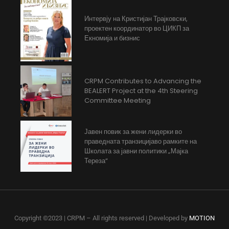
Интервју на Кристијан Трајковски,
проектен координатор во ЦИКП за
Екномија и бизнис
CRPM Contributes to Advancing the
BEALERT Project at the 4th Steering
Committee Meeting
Јавен повик за жени лидерки во
праведната транзицијаво рамките на
Школата за јавни политики „Мајка
Тереза“
Copyright ©2023 | CRPM – All rights reserved | Developed by
MOTION