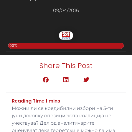
09/04/2016
100%
Share This Post
Можни ли се кредибилни избори на 5-ти
јуни доколку опозициската коалиција не
учествува? Дел од аналитичарите
оценуваат дека теоретски е можно да има