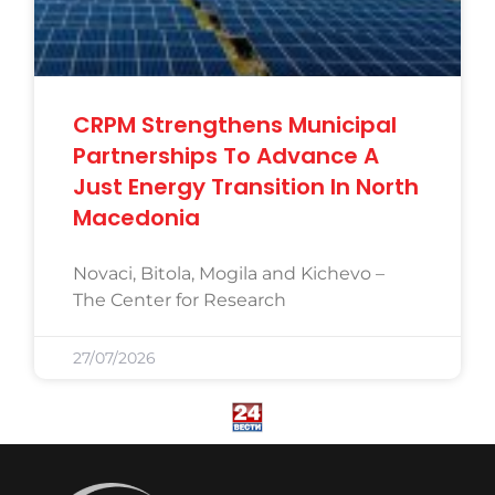
CRPM Strengthens Municipal
Partnerships To Advance A
Just Energy Transition In North
Macedonia
Novaci, Bitola, Mogila and Kichevo –
The Center for Research
27/07/2026