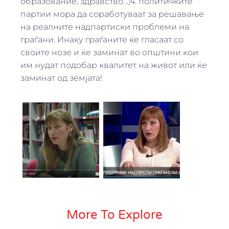
образование, здравство…;4. политичките
партии мора да соработуваат за решавање
на реалните надпартиски проблеми на
граѓани. Инаку граѓаните ќе гласаат со
своите нозе и ќе заминат во општини кои
им нудат подобар квалитет на живот или ќе
заминат од земјата!
More To Explore