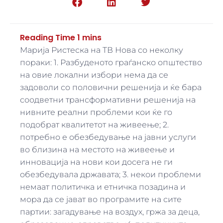
Марија Ристеска на ТВ Нова со неколку
пораки: 1. Разбуденото граѓанско општество
на овие локални избори нема да се
задоволи со половични решенија и ќе бара
соодветни трансформативни решенија на
нивните реални проблеми кои ќе го
подобрат квалитетот на живеење; 2.
потребно е обезбедување на јавни услуги
во близина на местото на живеење и
инновација на нови кои досега не ги
обезбедувала државата; 3. некои проблеми
немаат политичка и етничка позадина и
мора да се јават во програмите на сите
партии: загадување на воздух, гржа за деца,