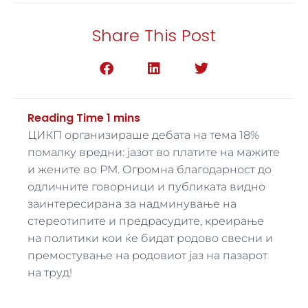
Share This Post
ЦИКП организираше дебата на тема 18%
помалку вредни: јазот во платите на мажите
и жените во РМ. Огромна благодарност до
одличните говорници и публиката видно
заинтересирана за надминување на
стереотипите и предрасудите, креирање
на политики кои ќе бидат родово свесни и
премостување на родовиот јаз на пазарот
на труд!