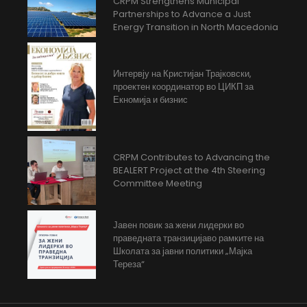
CRPM Strengthens Municipal
Partnerships to Advance a Just
Energy Transition in North Macedonia
Интервју на Кристијан Трајковски,
проектен координатор во ЦИКП за
Екномија и бизнис
CRPM Contributes to Advancing the
BEALERT Project at the 4th Steering
Committee Meeting
Јавен повик за жени лидерки во
праведната транзицијаво рамките на
Школата за јавни политики „Мајка
Тереза“